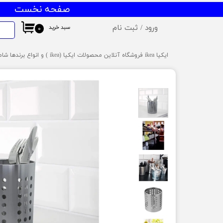
صفحه نخست
ورود
/
ثبت نام
سبد خرید
۰
حساب کاربری من
ایکیا ikea فروشگاه آنلاین محصولات ایکیا (ikea ) و انواع برندها شامل میز و صندلی ایکیا،ظروف آشپزخانه ایکیا،دکوراسیون ایکیا،روشنایی ایکیا،لوازم کودک ایکیا،لوازم سرویس بهداشتی و حمام ایکیا ،کالای خواب آیکیاو ... ارسال به سراسر ایران
تغییر گذر واژه
سفارشات
خروج از حساب کاربری