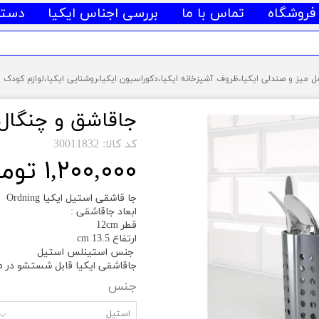
فروشگاه
تماس با ما
بررسی اجناس ایکیا
دسته
جاقاشق و چنگال استی
کد کالا: 30011832
۱,۲۰۰,۰۰۰ تومان
جا قاشقی استیل ایکیا
Ordning
ابعاد جاقاشقی :
قطر 12cm
ارتفاع 13.5 cm
جنس استینلس استیل
جاقاشقی ایکیا ق
ابل شستشو در 
جنس
استیل