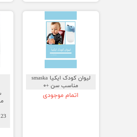
لیوان کودک ایکیا smaska
مناسب سن +۰
س
اتمام موجودی
مش