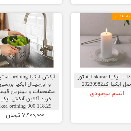
 لحظه ای
بشقاب ایکیا skurar لبه تور
آبکش ایکیا rdning
ل ایکیا کد20239982
و اورجینال ایکیا بررسی
مشخصات و بهترین قیم
اتمام موجودی
خرید آنلاین آبکش ایکیا
900.118.29 ikea ordning
۷,۹۰۰,۰۰۰ تومان