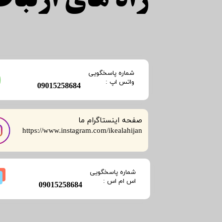
راه های ارتباطی
​شماره پاسخگویی
​​​​​واتس اپ :
​09015258684
صفحه اینستاگرام ما
​​​​​​​https://www.instagram.com/ikealahijan
​شماره پاسخگویی
​​​​​اس ام اس :
​09015258684