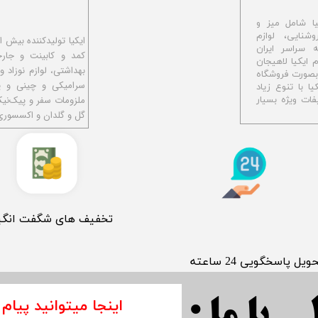
ا شامل میز و
شنایی، لوازم
ه سراسر ایران
کمد و کابینت و جار
اهیجان با نام ایکیا لاهیجان
بهداشتی، لوازم نوزاد و
و بصورت فروشگاه
سرامیکی و چینی و پل
ا با تنوع زیاد
ملزومات سفر و پیک‌نی
ات ویژه بسیار
گل و گلدان و اکسسوری
​تخفیف های شگفت انگی
حویل پاسخگویی 24 ساعته
اینجا میتوانید پیام 