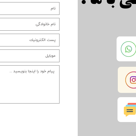
 با ما :