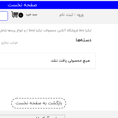
صفحه نخست
ورود
/
ثبت نام
سبد خرید
۰
حساب کاربری من
ایکیا ikea فروشگاه آنلاین محصولات ایکیا (ikea ) و انواع برندها شامل میز و صندلی ایکیا،ظروف آشپزخانه ایکیا،دکوراسیون ایکیا،روشنایی ایکیا،لوازم کودک ایکیا،لوازم سرویس بهداشتی و حمام ایکیا ،کالای خواب آیکیاو ... ارسال به سراسر ایران
تغییر گذر واژه
دسته‌ها
مرتب سازی ب
سفارشات
خروج از حساب کاربری
هیچ محصولی یافت نشد.
بازگشت به صفحه نخست