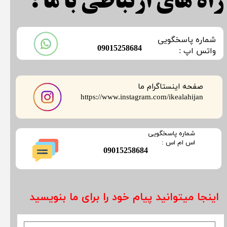
راه های ارتباطی با ما :
​شماره پاسخگویی
​09015258684
​​​​​واتس اپ :
صفحه اینستاگرام ما
​​​​​​​https://www.instagram.com/ikealahijan
​شماره پاسخگویی
​​​​​اس ام اس :
​09015258684
اینجا میتوانید پیام خود را برای ما بنویسید