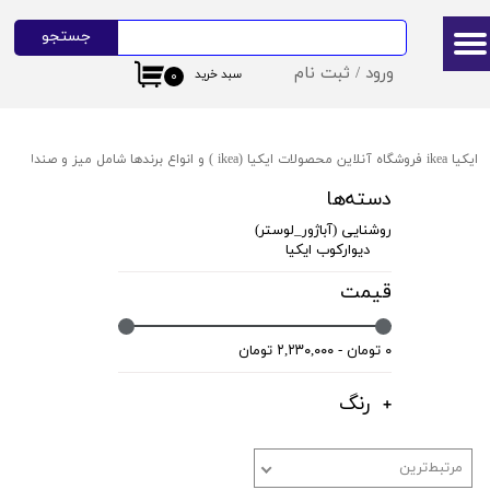
جستجو
حساب کاربری من
ورود
/
ثبت نام
سبد خرید
۰
تغییر گذر واژه
سفارشات
ایکیا ikea فروشگاه آنلاین محصولات ایکیا (ikea ) و انواع برندها شامل میز و صندلی ایکیا،ظروف آشپزخانه ایکیا،دکوراسیون ایکیا،روشنایی ایکیا،لوازم کودک ایکیا،لوازم سرویس بهداشتی و حمام ایکیا ،کالای خواب آیکیاو ... ارسال به سراسر ایران
خروج از حساب کاربری
دسته‌ها
روشنایی (آباژور_لوستر)
دیوارکوب ایکیا
قیمت
۰ تومان - ۲,۲۳۰,۰۰۰ تومان
رنگ
مرتبط‌ترین