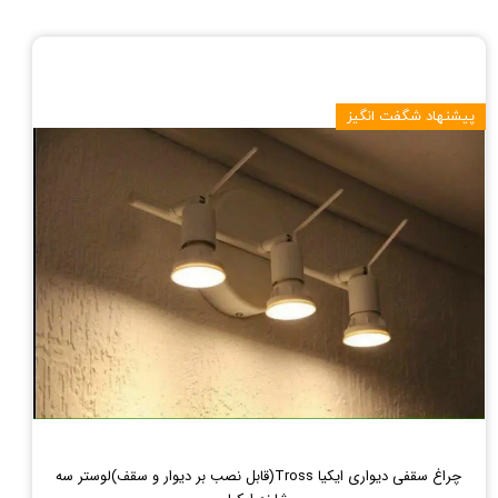
پیشنهاد شگفت انگیز
چراغ سقفی دیواری ایکیا Tross(قابل نصب بر دیوار و سقف)لوستر سه