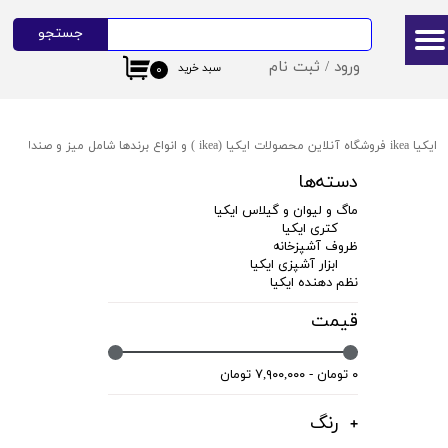
جستجو
حساب کاربری من
ورود
/
ثبت نام
سبد خرید
۰
تغییر گذر واژه
سفارشات
ایکیا ikea فروشگاه آنلاین محصولات ایکیا (ikea ) و انواع برندها شامل میز و صندلی ایکیا،ظروف آشپزخانه ایکیا،دکوراسیون ایکیا،روشنایی ایکیا،لوازم کودک ایکیا،لوازم سرویس بهداشتی و حمام ایکیا ،کالای خواب آیکیاو ... ارسال به سراسر ایران
خروج از حساب کاربری
دسته‌ها
ماگ و لیوان و گیلاس ایکیا
کتری ایکیا
ظروف آشپزخانه
ابزار آشپزی ایکیا
نظم دهنده ایکیا
قیمت
۰ تومان - ۷,۹۰۰,۰۰۰ تومان
رنگ