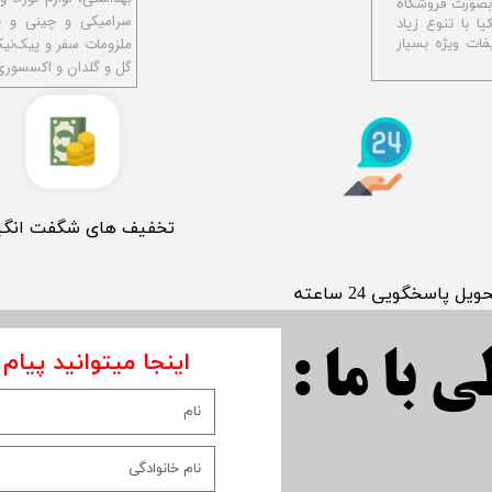
و بصورت فروشگاه
سرامیکی و چینی و پل
ا با تنوع زیاد
ملزومات سفر و پیک‌نی
ات ویژه بسیار
گل و گلدان و اکسسوری
​تخفیف های شگفت انگی
حویل پاسخگویی 24 ساعته
اینجا میتوانید پیام 
 با ما :