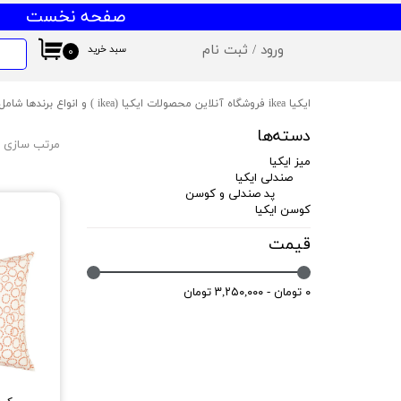
صفحه نخست
ورود
/
ثبت نام
سبد خرید
۰
حساب کاربری من
ایکیا ikea فروشگاه آنلاین محصولات ایکیا (ikea ) و انواع برندها شامل میز و صندلی ایکیا،ظروف آشپزخانه ایکیا،دکوراسیون ایکیا،روشنایی ایکیا،لوازم کودک ایکیا،لوازم سرویس بهداشتی و حمام ایکیا ،کالای خواب آیکیاو ... ارسال به سراسر ایران
تغییر گذر واژه
دسته‌ها
مرتب سازی ب
سفارشات
میز ایکیا
صندلی ایکیا
خروج از حساب کاربری
پد صندلی و کوسن
کوسن ایکیا
قیمت
۰ تومان - ۳,۲۵۰,۰۰۰ تومان