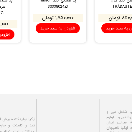
ن ایکیا مدل
پد صندلی ایکیا naston
TRÄDASTE
کد30338024
سرمه
:202.207.47 )
۸۵ تومان
۱,۷۵۰,۰۰۰ تومان
۲۵۰,۰۰۰
ن به سبد خرید
افزودن به سبد خرید
افزود
ا شامل میز و
شنایی، لوازم
ه سراسر ایران
کمد و کابینت و جار
اهیجان با نام ایکیا لاهیجان
بهداشتی، لوازم نوزاد و