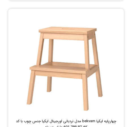
چهارپایه ایکیا bekvam مدل نردبانی اورجینال ایکیا جنس چوب با کد