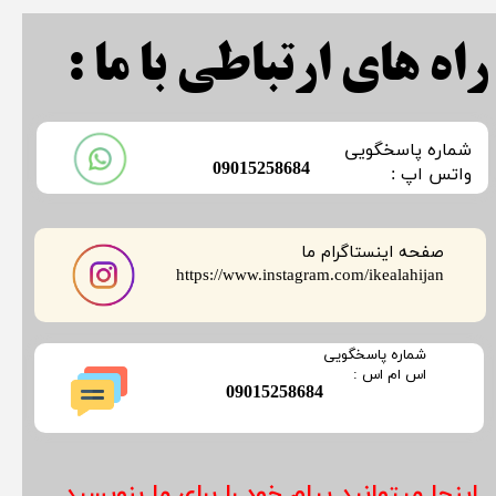
راه های ارتباطی با ما :
​شماره پاسخگویی
​09015258684
​​​​​واتس اپ :
صفحه اینستاگرام ما
​​​​​​​https://www.instagram.com/ikealahijan
​شماره پاسخگویی
​​​​​اس ام اس :
​09015258684
اینجا میتوانید پیام خود را برای ما بنویسید