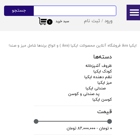
جستجو
حساب کاربری من
ورود
/
ثبت نام
سبد خرید
۰
تغییر گذر واژه
سفارشات
ایکیا ikea فروشگاه آنلاین محصولات ایکیا (ikea ) و انواع برندها شامل میز و صندلی ایکیا،ظروف آشپزخانه ایکیا،دکوراسیون ایکیا،روشنایی ایکیا،لوازم کودک ایکیا،لوازم سرویس بهداشتی و حمام ایکیا ،کالای خواب آیکیاو ... ارسال به سراسر ایران
خروج از حساب کاربری
دسته‌ها
ظروف آشپزخانه
کودک ایکیا
نظم دهنده ایکیا
میز ایکیا
صندلی ایکیا
پد صندلی و کوسن
کوسن ایکیا
قیمت
۰ تومان - ۸۲,۰۰۰,۰۰۰ تومان