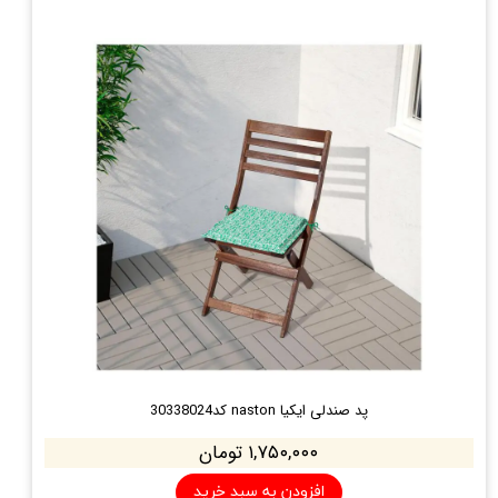
پد صندلی ایکیا naston کد30338024
۱,۷۵۰,۰۰۰ تومان
افزودن به سبد خرید