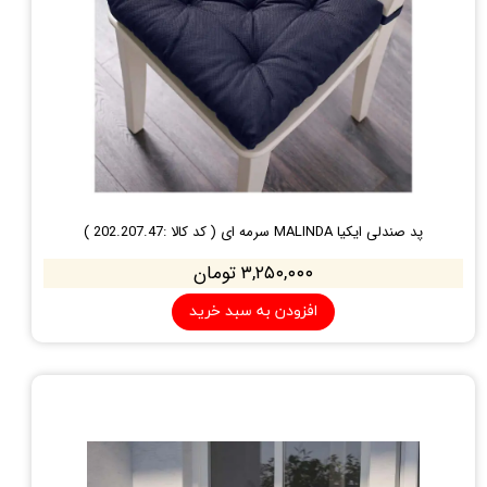
پد صندلی ایکیا MALINDA سرمه ای ( کد کالا :202.207.47 )
۳,۲۵۰,۰۰۰ تومان
افزودن به سبد خرید