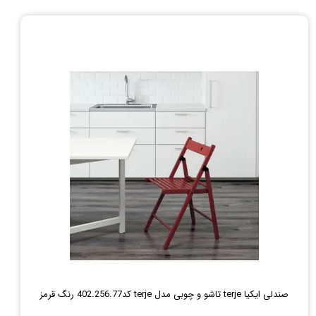
صندلی ایکیا terje تاشو و چوبی مدل terje کد402.256.77 رنگ قرمز