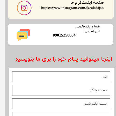
صفحه اینستاگرام ما
​​​​​​​https://www.instagram.com/ikealahijan
​شماره پاسخگویی
​​​​​اس ام اس :
​09015258684
اینجا میتوانید پیام خود را برای ما بنویسید