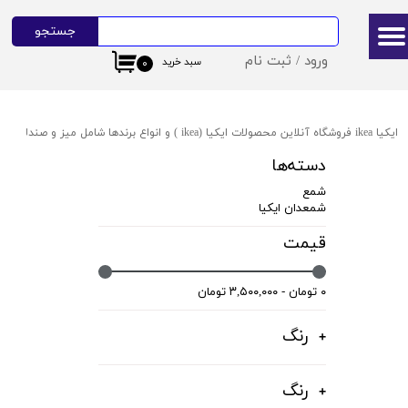
جستجو
حساب کاربری من
ورود
/
ثبت نام
سبد خرید
۰
تغییر گذر واژه
سفارشات
ایکیا ikea فروشگاه آنلاین محصولات ایکیا (ikea ) و انواع برندها شامل میز و صندلی ایکیا،ظروف آشپزخانه ایکیا،دکوراسیون ایکیا،روشنایی ایکیا،لوازم کودک ایکیا،لوازم سرویس بهداشتی و حمام ایکیا ،کالای خواب آیکیاو ... ارسال به سراسر ایران
خروج از حساب کاربری
دسته‌ها
شمع
شمعدان ایکیا
قیمت
۰ تومان - ۳,۵۰۰,۰۰۰ تومان
رنگ
رنگ