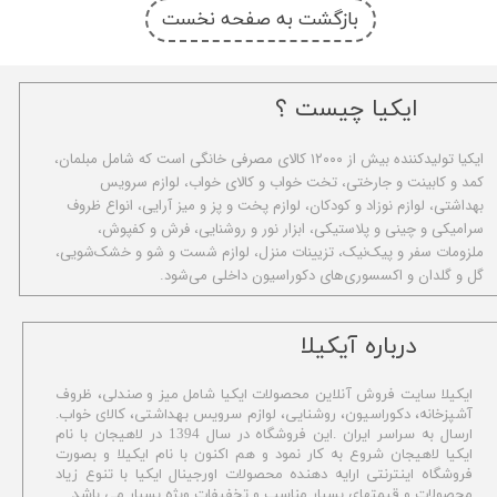
بازگشت به صفحه نخست
ایکیا چیست ؟
ا​یکیا تولیدکننده بیش از ۱۲۰۰۰ کالای مصرفی خانگی است که شامل مبلمان،
کمد و کابینت و جارختی، تخت خواب و کالای خواب، لوازم سرویس
بهداشتی، لوازم نوزاد و کودکان، لوازم پخت و پز و میز آرایی، انواع ظروف
سرامیکی و چینی و پلاستیکی، ابزار نور و روشنایی، فرش و کفپوش،
ملزومات سفر و پیک‌نیک، تزیینات منزل، لوازم شست و شو و خشک‌شویی،
گل و گلدان و اکسسوری‌های دکوراسیون داخلی می‌شود.
​درباره آیکیلا
ایکیلا سایت فروش آنلاین محصولات ایکیا شامل میز و صندلی، ظروف
آشپزخانه، دکوراسیون، روشنایی، لوازم سرویس بهداشتی،
کالای خواب.
ارسال به سراسر ایران .این فروشگاه در سال 1394 در لاهیجان با نام
ایکیا لاهیجان شروع به کار نمود و هم اکنون با نام ایکیلا و بصورت
فروشگاه اینترنتی ارایه دهنده محصولات اورجینال ایکیا با تنوع زیاد
محصولات و قیمتهای بسیار مناسب و تخفیفات ویژه بسیار می باشد.