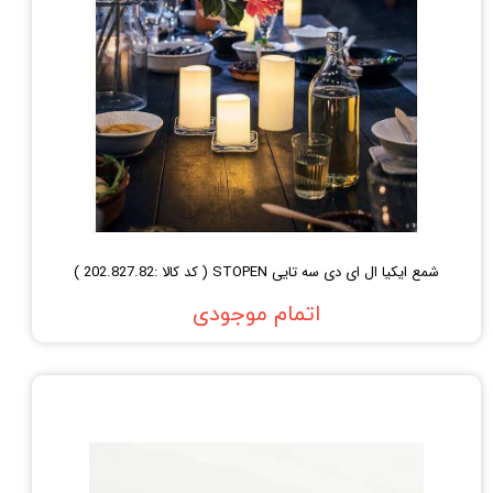
شمع ایکیا ال ای دی سه تایی STOPEN ( کد کالا :202.827.82 )
اتمام موجودی