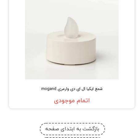
شمع ایکیا ال ای دی وارمری mogand
اتمام موجودی
بازگشت به ابتدای صفحه