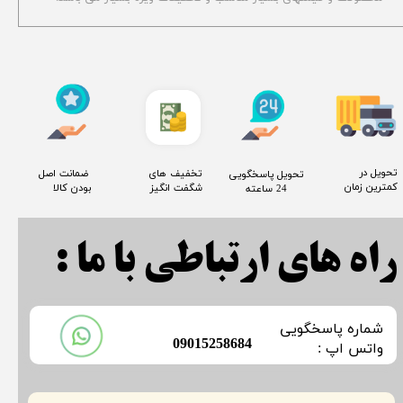
​تحویل در
​تخفیف های
​ ضمانت اصل
​تحویل پاسخگویی
کمترین زمان
شگفت انگیز
بودن کالا
24 ساعته
راه های ارتباطی با ما :
​شماره پاسخگویی
​09015258684
​​​​​واتس اپ :