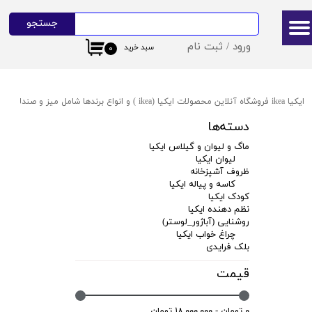
جستجو
حساب کاربری من
ورود
/
ثبت نام
سبد خرید
۰
تغییر گذر واژه
سفارشات
ایکیا ikea فروشگاه آنلاین محصولات ایکیا (ikea ) و انواع برندها شامل میز و صندلی ایکیا،ظروف آشپزخانه ایکیا،دکوراسیون ایکیا،روشنایی ایکیا،لوازم کودک ایکیا،لوازم سرویس بهداشتی و حمام ایکیا ،کالای خواب آیکیاو ... ارسال به سراسر ایران
خروج از حساب کاربری
دسته‌ها
ماگ و لیوان و گیلاس ایکیا
لیوان ایکیا
ظروف آشپزخانه
کاسه و پیاله ایکیا
کودک ایکیا
نظم دهنده ایکیا
روشنایی (آباژور_لوستر)
چراغ خواب ایکیا
بلک فرایدی
قیمت
۰ تومان - ۱۸,۰۰۰,۰۰۰ تومان