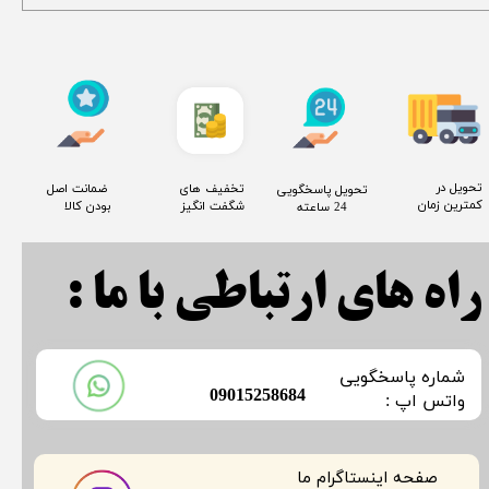
​تحویل در
​تخفیف های
​ ضمانت اصل
​تحویل پاسخگویی
کمترین زمان
شگفت انگیز
بودن کالا
24 ساعته
راه های ارتباطی با ما :
​شماره پاسخگویی
​09015258684
​​​​​واتس اپ :
صفحه اینستاگرام ما