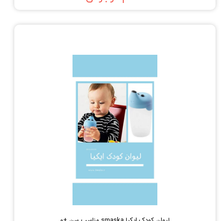
لیوان کودک ایکیا smaska مناسب سن +۰