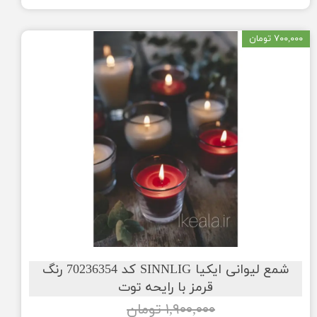
۷۰۰,۰۰۰ تومان
شمع لیوانی ایکیا SINNLIG کد 70236354 رنگ
قرمز با رایحه توت
۱,۹۰۰,۰۰۰ تومان