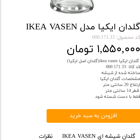
لدان ایکیا مدل IKEA VASEN
د محصول: 000.171.33
۱,۵۵۰,۰۰ تومان
لدان ایکیا ikea vasen(گلدان اصل ایکیا)
د کالا :000.171.33
اخته شده از شیشه
شخصات گلدان ایکیا :
رتفاع 20 سانتی متر
طر 14 سانتی متر
قط با دست شسته شود
افزودن به سبد خرید
نظرات
گلدان شیشه ای IKEA VASEN