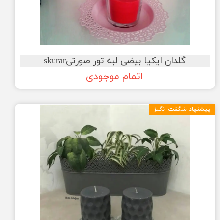
گلدان ایکیا بیضی لبه تور صورتیskurar
اتمام موجودی
پیشنهاد شگفت انگیز