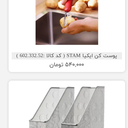
پوست کن ایکیا STAM ( کد کالا :602.332.52 )
۵۴۰,۰۰۰ تومان