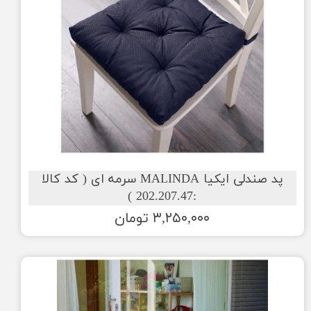
پد صندلی ایکیا MALINDA سرمه ای ( کد کالا
:202.207.47 )
۳,۲۵۰,۰۰۰ تومان