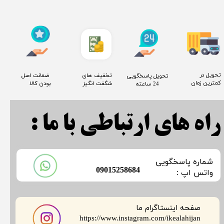
​تحویل در
​تخفیف های
​ ضمانت اصل
​تحویل پاسخگویی
کمترین زمان
شگفت انگیز
بودن کالا
24 ساعته
راه های ارتباطی با ما :
​شماره پاسخگویی
​09015258684
​​​​​واتس اپ :
صفحه اینستاگرام ما
​​​​​​​https://www.instagram.com/ikealahijan