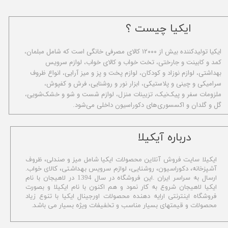
ایکیا چیست ؟
ا​یکیا تولیدکننده بیش از ۱۲۰۰۰ کالای مصرفی خانگی است که شامل مبلمان،
کمد و کابینت و جارختی، تخت خواب و کالای خواب، لوازم سرویس
بهداشتی، لوازم نوزاد و کودکان، لوازم پخت و پز و میز آرایی، انواع ظروف
سرامیکی و چینی و پلاستیکی، ابزار نور و روشنایی، فرش و کفپوش،
ملزومات سفر و پیک‌نیک، تزیینات منزل، لوازم شست و شو و خشک‌شویی،
گل و گلدان و اکسسوری‌های دکوراسیون داخلی می‌شود.
​درباره آیکیلا
ایکیلا سایت فروش آنلاین محصولات ایکیا شامل میز و صندلی، ظروف
آشپزخانه، دکوراسیون، روشنایی، لوازم سرویس بهداشتی،
کالای خواب.
ارسال به سراسر ایران .این فروشگاه در سال 1394 در لاهیجان با نام
ایکیا لاهیجان شروع به کار نمود و هم اکنون با نام ایکیلا و بصورت
فروشگاه اینترنتی ارایه دهنده محصولات اورجینال ایکیا با تنوع زیاد
محصولات و قیمتهای بسیار مناسب و تخفیفات ویژه بسیار می باشد.