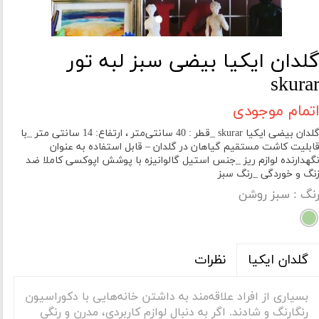
لدان ایکیا بیضی سبز لبه تور
skura
تمام موجودی
گلدان بیضی ایکیا skurar _قطر : 40 سانتی‌متر ، ارتفاع: 14 سانتی متر _با
ابلیت کاشت مستقیم گیاهان در گلدان – قابل استفاده به عنوان
گهدارنده لوازم ریز _جنس استیل گالوانیزه با پوشش اپوکسی کاملا ضد
نگ و خوردگی _رنگ سبز
نگ
: سبز روشن
نظرات
گلدان ایکیا
بسیاری از افراد علاقه‌مند به داشتن خانه‌هایی با دکوراسیون
رنگارنگ و شادند. اگر به دنبال لوازم کاربردی، مدرن و رنگی