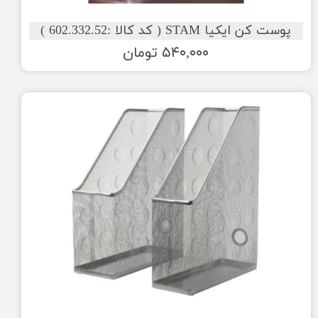
پوست کن ایکیا STAM ( کد کالا :602.332.52 )
۵۴۰,۰۰۰ تومان