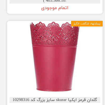
:403.586.10 )
اتمام موجودی
پیشنهاد شگفت انگیز
گلدان قرمز ایکیا skurar سایز بزرگ کد 10298316