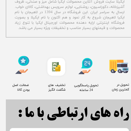
ایکیلا سایت فروش آنلاین محصولات ایکیا شامل میز و صندلی، ظروف
آشپزخانه، دکوراسیون، روشنایی، لوازم سرویس بهداشتی،
کالای خواب.
ارسال به سراسر ایران .این فروشگاه در سال 1394 در لاهیجان با نام
ایکیا لاهیجان شروع به کار نمود و هم اکنون با نام ایکیلا و بصورت
فروشگاه اینترنتی ارایه دهنده محصولات اورجینال ایکیا با تنوع زیاد
محصولات و قیمتهای بسیار مناسب و تخفیفات ویژه بسیار می باشد.
​تحویل در
​تخفیف های
​ ضمانت اصل
​تحویل پاسخگویی
کمترین زمان
شگفت انگیز
بودن کالا
24 ساعته
راه های ارتباطی با ما :