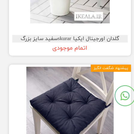
گلدان اورجینال ایکیا skurarسفید سایز بزرگ
اتمام موجودی
پیشنهاد شگفت انگیز