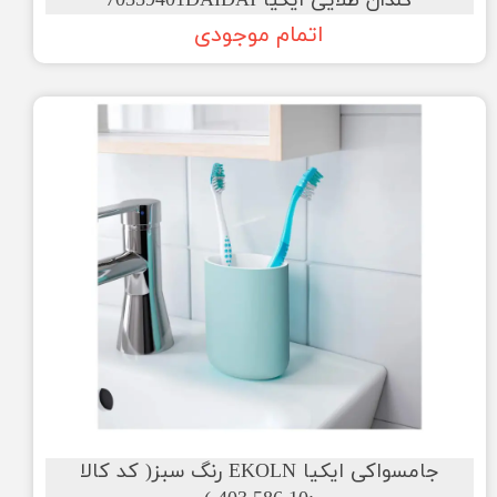
گلدان طلایی ایکیا 70359401DAIDAI
اتمام موجودی
جامسواکی ایکیا EKOLN رنگ سبز( کد کالا