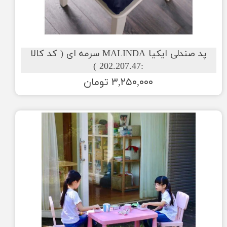
پد صندلی ایکیا MALINDA سرمه ای ( کد کالا
:202.207.47 )
۳,۲۵۰,۰۰۰ تومان