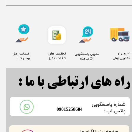
​تحویل در
​تخفیف های
​ ضمانت اصل
​تحویل پاسخگویی
کمترین زمان
شگفت انگیز
بودن کالا
24 ساعته
راه های ارتباطی با ما :
​شماره پاسخگویی
​09015258684
​​​​​واتس اپ :
صفحه اینستاگرام ما