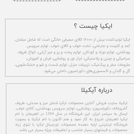
ایکیا چیست ؟
ا​یکیا تولیدکننده بیش از ۱۲۰۰۰ کالای مصرفی خانگی است که شامل مبلمان،
کمد و کابینت و جارختی، تخت خواب و کالای خواب، لوازم سرویس
بهداشتی، لوازم نوزاد و کودکان، لوازم پخت و پز و میز آرایی، انواع ظروف
سرامیکی و چینی و پلاستیکی، ابزار نور و روشنایی، فرش و کفپوش،
ملزومات سفر و پیک‌نیک، تزیینات منزل، لوازم شست و شو و خشک‌شویی،
گل و گلدان و اکسسوری‌های دکوراسیون داخلی می‌شود.
​درباره آیکیلا
ایکیلا سایت فروش آنلاین محصولات ایکیا شامل میز و صندلی، ظروف
آشپزخانه، دکوراسیون، روشنایی، لوازم سرویس بهداشتی،
کالای خواب.
ارسال به سراسر ایران .این فروشگاه در سال 1394 در لاهیجان با نام
ایکیا لاهیجان شروع به کار نمود و هم اکنون با نام ایکیلا و بصورت
فروشگاه اینترنتی ارایه دهنده محصولات اورجینال ایکیا با تنوع زیاد
محصولات و قیمتهای بسیار مناسب و تخفیفات ویژه بسیار می باشد.