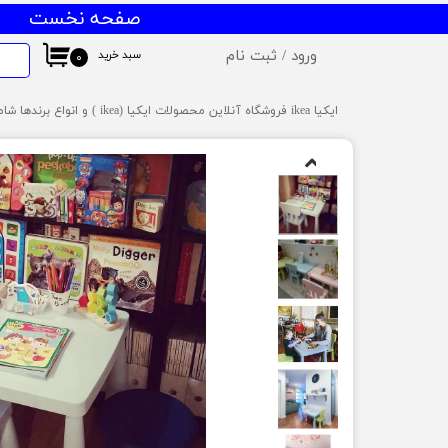
صفحه نخست
ورود
/
ثبت نام
سبد خرید
۰
حساب کاربری من
ایکیا ikea فروشگاه آنلاین محصولات ایکیا (ikea ) و انواع برندها شامل میز و صندلی ایکیا،ظروف آشپزخانه ایکیا،دکوراسیون ایکیا،روشنایی ایکیا،لوازم کودک ایکیا،لوازم سرویس بهداشتی و حمام ایکیا ،کالای خواب آیکیاو ... ارسال به سراسر ایران
تغییر گذر واژه
سفارشات
خروج از حساب کاربری