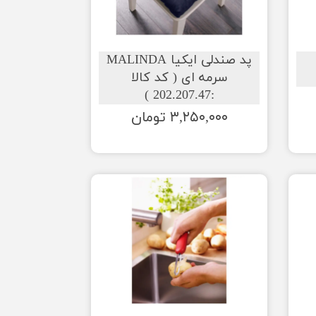
پد صندلی ایکیا MALINDA
سرمه ای ( کد کالا
:202.207.47 )
۳,۲۵۰,۰۰۰ تومان