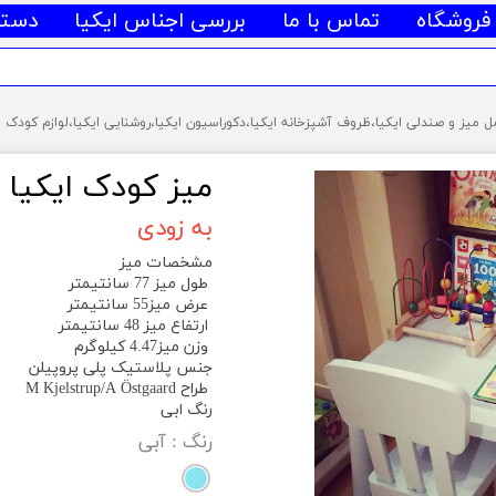
فروشگاه
تماس با ما
بررسی اجناس ایکیا
دسته
میز کودک ایکیا آبی 
به زودی
مشخصات میز
طول میز 77 سانتیمتر
عرض میز55 سانتیمتر
ارتفاع میز 48 سانتیمتر
وزن میز4.47 کیلوگرم
جنس پلاستیک پلی پروپیلن
طراح M Kjelstrup/A Östgaard
رنگ ابی
رنگ
: آبی