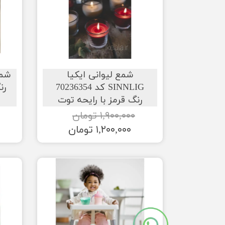
شمع لیوانی ایکیا
SINNLIG کد 70236354
رن
رنگ قرمز با رایحه توت
۱,۹۰۰,۰۰۰ تومان
۱,۲۰۰,۰۰۰ تومان