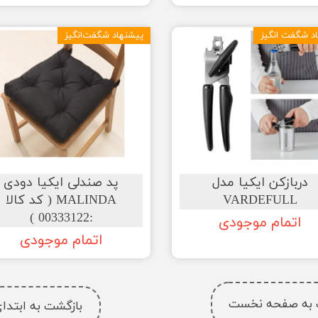
د شگفت انگیز
پیشنهاد شگفت‌انگیز
دربازکن ایکیا مدل
پد صندلی ایکیا دودی
VARDEFULL
MALINDA ( کد کالا
:00333122 )
اتمام موجودی
اتمام موجودی
 به صفحه نخست
بازگشت به ابتد