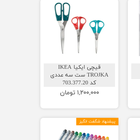
قیچی ایکیا IKEA
TROJKA ست سه عددی
کد 703.377.20
۱,۲۰۰,۰۰۰ تومان
پیشنهاد شگفت انگیز