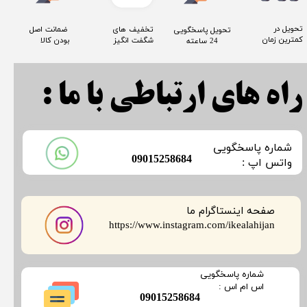
​تحویل در
​تخفیف های
​ ضمانت اصل
​تحویل پاسخگویی
کمترین زمان
شگفت انگیز
بودن کالا
24 ساعته
راه های ارتباطی با ما :
​شماره پاسخگویی
​09015258684
​​​​​واتس اپ :
صفحه اینستاگرام ما
​​​​​​​https://www.instagram.com/ikealahijan
​شماره پاسخگویی
​​​​​اس ام اس :
​09015258684