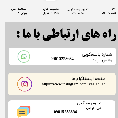
​تحویل در
​تخفیف های
​ ضمانت اصل
​تحویل پاسخگویی
کمترین زمان
شگفت انگیز
بودن کالا
24 ساعته
راه های ارتباطی با ما :
​شماره پاسخگویی
​09015258684
​​​​​واتس اپ :
صفحه اینستاگرام ما
​​​​​​​https://www.instagram.com/ikealahijan
​شماره پاسخگویی
​​​​​اس ام اس :
​09015258684