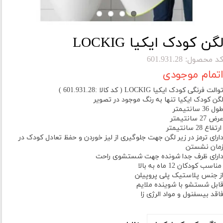
گن کودک ایکیا LOCKIG
د محصول: 601.931.28
تمام موجودی
والت فرنگی کودک ایکیا LOCKIG ( کد کالا :601.931.28 )
گن کودک ایکیا تنها به رنگ موجود در تصویر
ول 36 سانتیمتر
رض 27 سانتیمتر
رتفاع 28 سانتیمتر
ارای ترمز در زیر لگن جهت جلوگیری از لیز خوردن و حفظ تعادل کودک در
مان نشستن
ارای ظرف جدا شونده جهت شستشوی راحت
ناسب کودکان 12 ماه به بالا
ز جنس پلاستیک پلی پروپیلن
ابل شستشو با شوینده ملایم
اقد بیسفنول و مواد الرژی زا