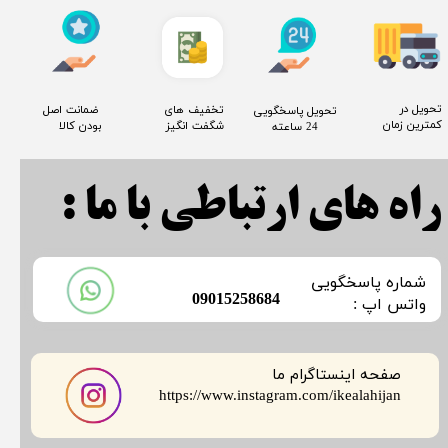
​تحویل در
​تخفیف های
​ ضمانت اصل
​تحویل پاسخگویی
کمترین زمان
شگفت انگیز
بودن کالا
24 ساعته
راه های ارتباطی با ما :
​شماره پاسخگویی
​09015258684
​​​​​واتس اپ :
صفحه اینستاگرام ما
​​​​​​​https://www.instagram.com/ikealahijan