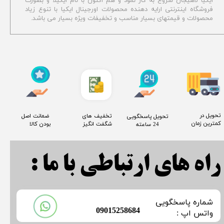
ایکیا لاهیجان شروع به کار نمود و هم اکنون با نام ایکیلا و بصورت
فروشگاه اینترنتی ارایه دهنده محصولات اورجینال ایکیا با تنوع زیاد
محصولات و قیمتهای بسیار مناسب و تخفیفات ویژه بسیار می باشد.
​تحویل در
​تخفیف های
​ ضمانت اصل
​تحویل پاسخگویی
کمترین زمان
شگفت انگیز
بودن کالا
24 ساعته
راه های ارتباطی با ما :
​شماره پاسخگویی
​09015258684
​​​​​واتس اپ :