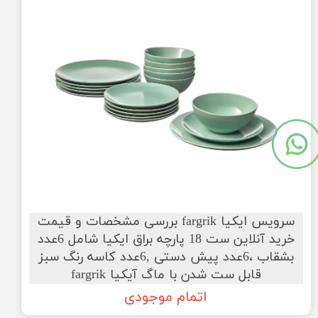
سرویس ایکیا fargrik بررسی مشخصات و قیمت
خرید آنلاین ست 18 پارچه براق ایکیا شامل 6عدد
بشقاب ،6عدد پیش دستی ,6عدد کاسه رنگ سبز
قابل ست شدن با ماگ آیکیا fargrik
اتمام موجودی