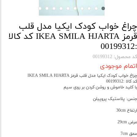
راغ خواب کودک ایکیا مدل قلب
قرمز IKEA SMILA HJARTA کد کالا
:001993
د محصول: 00199312
تمام موجودی
راغ خواب کودک ایکیا مدل قلب قرمز IKEA SMILA HJARTA
د کالا :00199312
ا کلید خاموش و روشن کردن بر روی سیم
نس: پلاستیک پروپیلن
رتفاع 30cm
رض 29cm
مق 7cm