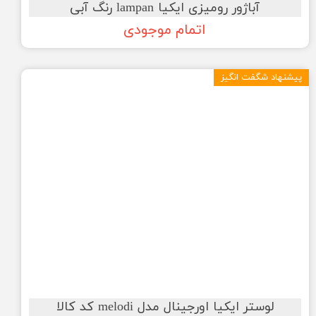
آباژور رومیزی ایکیا lampan رنگ آبی
اتمام موجودی
پیشنهاد شگفت انگیز
لوستر ایکیا اورجینال مدل melodi کد کالا