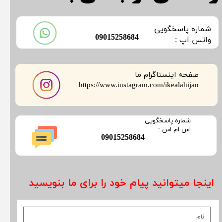
​شماره پاسخگویی
​09015258684
​​​​​واتس اپ :
صفحه اینستاگرام ما
​​​​​​​https://www.instagram.com/ikealahijan
​شماره پاسخگویی
​​​​​اس ام اس :
​09015258684
اینجا میتوانید پیام خود را برای ما بنویسید