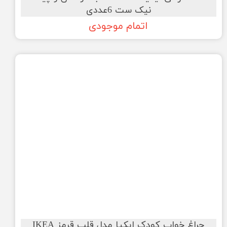
نیک ست 6عددی
اتمام موجودی
چراغ خواب کودک ایکیا مدل قلب قرمز IKEA