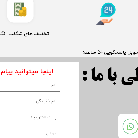
​تخفیف های شگفت انگی
حویل پاسخگویی 24 ساعته
اینجا میتوانید پیام 
 با ما :