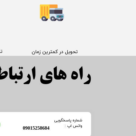
​ت
​تحویل در کمترین زمان
راه های ارتباطی
​شماره پاسخگویی
​​​​​واتس اپ :
​09015258684