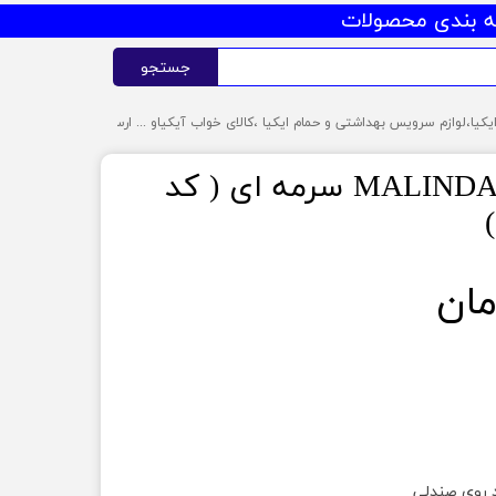
 بندی محصولات
جستجو
پد صندلی ایکیا MALINDA سرمه ای ( کد
د روی صندلی