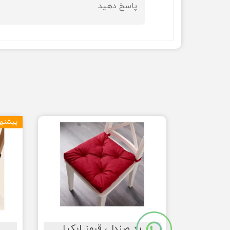
پاسخ دهید
پیشنها
★
★
پد صندلی قرمز ایکیا