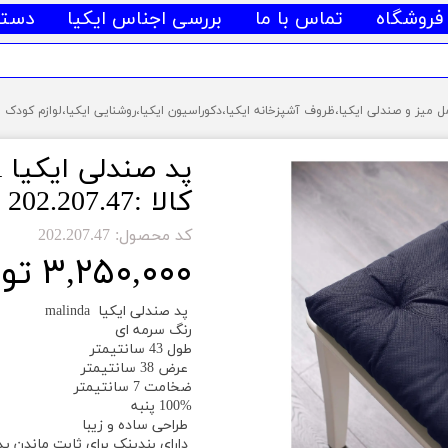
فروشگاه
تماس با ما
بررسی اجناس ایکیا
دسته
کالا :202.207.47 )
کد محصول: 202.207.47
۳,۲۵۰,۰۰۰ تومان
پد صندلی ایکیا malinda
رنگ سرمه ای
طول 43 سانتیمتر
عرض 38 سانتیمتر
ضخامت 7 سانتیمتر
100% پنبه
طراحی ساده و زیبا
دارای بندینک برای ثابت ماندن پ