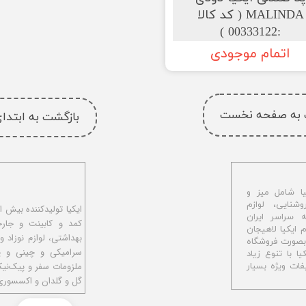
MALINDA ( کد کالا
:00333122 )
اتمام موجودی
 به صفحه نخست
بازگشت به ابتد
ا شامل میز و
شنایی، لوازم
ه سراسر ایران
کمد و کابینت و جار
اهیجان با نام ایکیا لاهیجان
بهداشتی، لوازم نوزاد و
و بصورت فروشگاه
سرامیکی و چینی و پل
ا با تنوع زیاد
ملزومات سفر و پیک‌نی
ات ویژه بسیار
گل و گلدان و اکسسوری