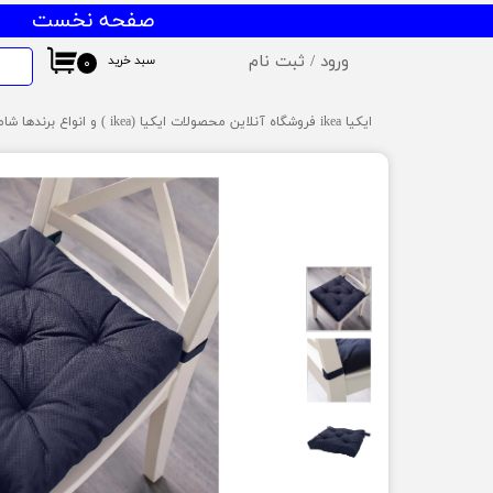
صفحه نخست
ورود
/
ثبت نام
سبد خرید
۰
حساب کاربری من
ایکیا ikea فروشگاه آنلاین محصولات ایکیا (ikea ) و انواع برندها شامل میز و صندلی ایکیا،ظروف آشپزخانه ایکیا،دکوراسیون ایکیا،روشنایی ایکیا،لوازم کودک ایکیا،لوازم سرویس بهداشتی و حمام ایکیا ،کالای خواب آیکیاو ... ارسال به سراسر ایران
تغییر گذر واژه
سفارشات
خروج از حساب کاربری