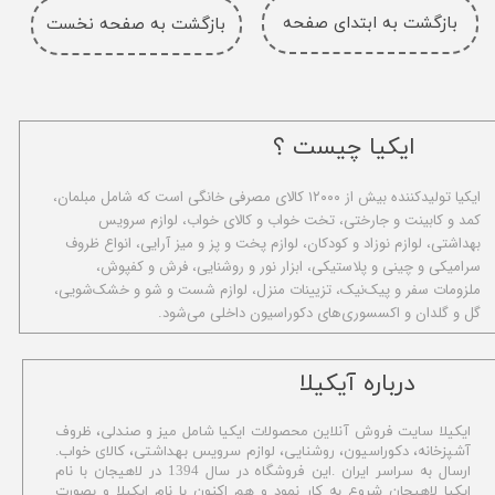
بازگشت به ابتدای صفحه
بازگشت به صفحه نخست
ایکیا چیست ؟
ا​یکیا تولیدکننده بیش از ۱۲۰۰۰ کالای مصرفی خانگی است که شامل مبلمان،
کمد و کابینت و جارختی، تخت خواب و کالای خواب، لوازم سرویس
بهداشتی، لوازم نوزاد و کودکان، لوازم پخت و پز و میز آرایی، انواع ظروف
سرامیکی و چینی و پلاستیکی، ابزار نور و روشنایی، فرش و کفپوش،
ملزومات سفر و پیک‌نیک، تزیینات منزل، لوازم شست و شو و خشک‌شویی،
گل و گلدان و اکسسوری‌های دکوراسیون داخلی می‌شود.
​درباره آیکیلا
ایکیلا سایت فروش آنلاین محصولات ایکیا شامل میز و صندلی، ظروف
آشپزخانه، دکوراسیون، روشنایی، لوازم سرویس بهداشتی،
کالای خواب.
ارسال به سراسر ایران .این فروشگاه در سال 1394 در لاهیجان با نام
ایکیا لاهیجان شروع به کار نمود و هم اکنون با نام ایکیلا و بصورت