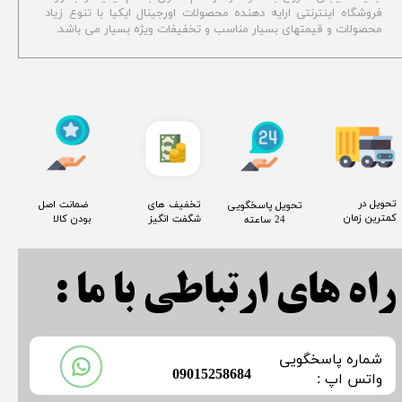
فروشگاه اینترنتی ارایه دهنده محصولات اورجینال ایکیا با تنوع زیاد
محصولات و قیمتهای بسیار مناسب و تخفیفات ویژه بسیار می باشد.
​تحویل در
​تخفیف های
​ ضمانت اصل
​تحویل پاسخگویی
کمترین زمان
شگفت انگیز
بودن کالا
24 ساعته
راه های ارتباطی با ما :
​شماره پاسخگویی
​09015258684
​​​​​واتس اپ :