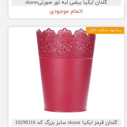
گلدان ایکیا بیضی لبه تور صورتیskurar
اتمام موجودی
پیشنهاد شگفت انگیز
گلدان قرمز ایکیا skurar سایز بزرگ کد 10298316