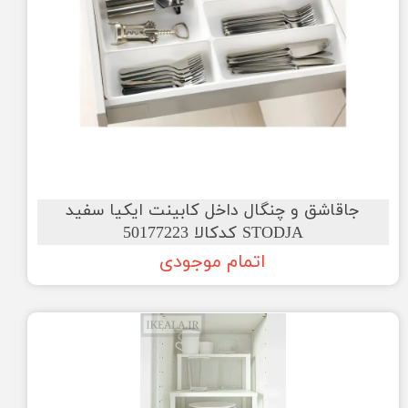
جاقاشق و چنگال داخل کابینت ایکیا سفید
STODJA کدکالا 50177223
اتمام موجودی