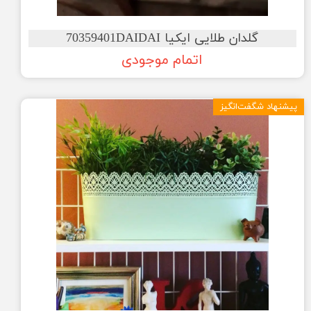
گلدان طلایی ایکیا 70359401DAIDAI
اتمام موجودی
پیشنهاد شگفت‌انگیز