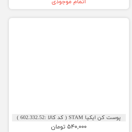
اتمام موجودی
پوست کن ایکیا STAM ( کد کالا :602.332.52 )
۵۴۰,۰۰۰ تومان