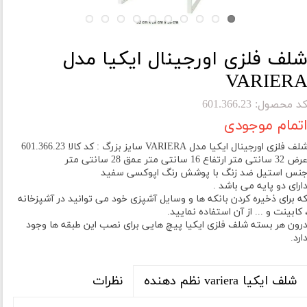
لف فلزی اورجینال ایکیا مدل
VARIER
د محصول: 601.366.23
تمام موجودی
شلف فلزی اورجینال ایکیا مدل VARIERA سایز بزرگ : کد کالا 601.366.23
ض 32 سانتی متر ارتفاع 16 سانتی متر عمق 28 سانتی متر
نس استیل ضد زنگ با پوشش رنگ اپوکسی سفید
ارای دو پایه می باشد .
ه برای ذخیره کردن بانکه ها و وسایل آشپزی خود می توانید در آشپزخانه
 کابینت و ... از آن استفاده نمایید.
رون هر بسته شلف فلزی ایکیا پیچ هایی برای نصب این طبقه ها وجود
ارد.
نظرات
شلف ایکیا variera نظم دهنده