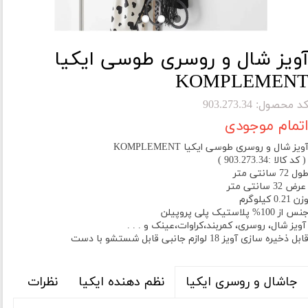
ویز شال و روسری طوسی ایکیا
KOMPLEMEN
د محصول: 903.273.34
تمام موجودی
ویز شال و روسری طوسی ایکیا KOMPLEMENT
 کد کالا :903.273.34 )
ول 72 سانتی متر
رض 32 سانتی متر
زن 0.21 کیلوگرم
نس از 100% پلاستیک پلی پروپیلن
ویز شال، روسری، کمربند،کراوات،عینک و . . .
ابل ذخیره سازی آویز 18 لوازم جانبی قابل شستشو با دست
نظم دهنده ایکیا
نظرات
جاشال و روسری ایکیا