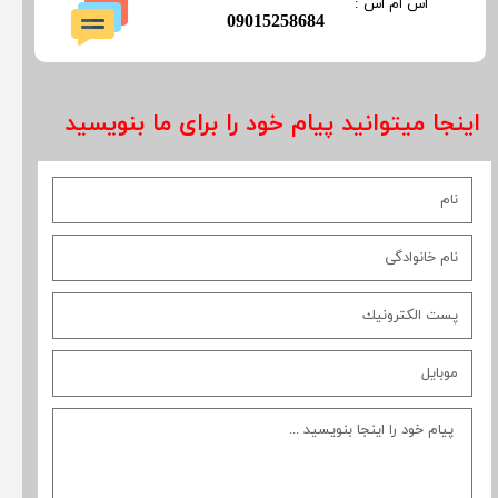
​​​​​اس ام اس :
​09015258684
اینجا میتوانید پیام خود را برای ما بنویسید