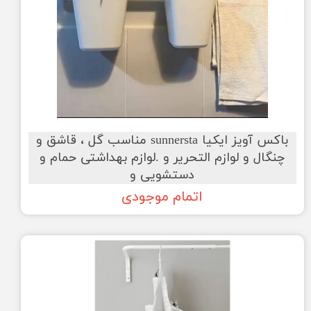
باکس آویز ایکیا sunnersta مناسب گل ، قاشق و
چنگال و لوازم التحریر و .لوازم بهداشتی حمام و
دستشویی و
اتمام موجودی