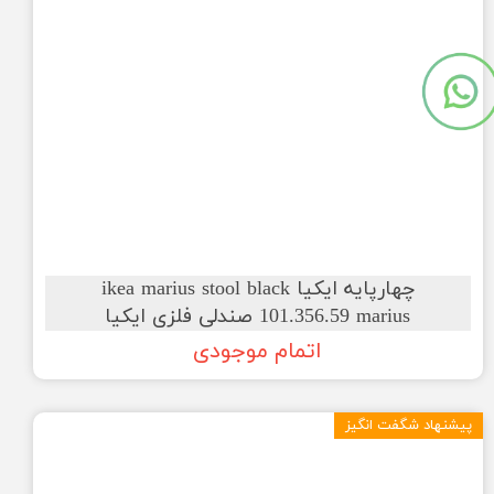
چهارپایه ایکیا ikea marius stool black
101.356.59 marius صندلی فلزی ایکیا
اتمام موجودی
پیشنهاد شگفت انگیز