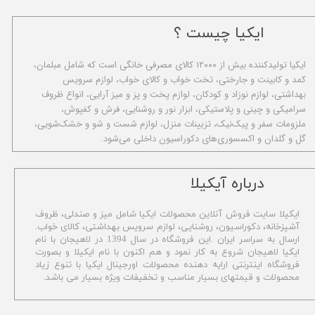
ایکیا چیست ؟
ا​یکیا تولیدکننده بیش از ۱۲۰۰۰ کالای مصرفی خانگی است که شامل مبلمان،
کمد و کابینت و جارختی، تخت خواب و کالای خواب، لوازم سرویس
بهداشتی، لوازم نوزاد و کودکان، لوازم پخت و پز و میز آرایی، انواع ظروف
سرامیکی و چینی و پلاستیکی، ابزار نور و روشنایی، فرش و کفپوش،
ملزومات سفر و پیک‌نیک، تزیینات منزل، لوازم شست و شو و خشک‌شویی،
گل و گلدان و اکسسوری‌های دکوراسیون داخلی می‌شود.
​درباره آیکیلا
ایکیلا سایت فروش آنلاین محصولات ایکیا شامل میز و صندلی، ظروف
آشپزخانه، دکوراسیون، روشنایی، لوازم سرویس بهداشتی،
کالای خواب.
ارسال به سراسر ایران .این فروشگاه در سال 1394 در لاهیجان با نام
ایکیا لاهیجان شروع به کار نمود و هم اکنون با نام ایکیلا و بصورت
فروشگاه اینترنتی ارایه دهنده محصولات اورجینال ایکیا با تنوع زیاد
محصولات و قیمتهای بسیار مناسب و تخفیفات ویژه بسیار می باشد.