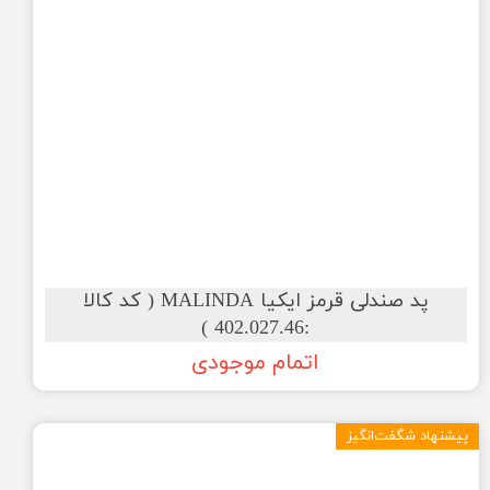
پد صندلی قرمز ایکیا MALINDA ( کد کالا
:402.027.46 )
اتمام موجودی
پیشنهاد شگفت‌انگیز