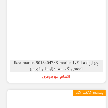
چهارپایه ایکیا marius کد90184047 ikea marius
stool, رنگ سفید(ارسال فوری)
اتمام موجودی
پیشنهاد شگفت انگیز