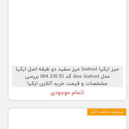
میز ایکیا lindved میز سفید دو طبقه اصل ایکیا
مدل ikea lindved کد 004.338.95 بررسی
مشخصات و قیمت خرید آنلاین ایکیا
اتمام موجودی
پیشنهاد شگفت انگیز