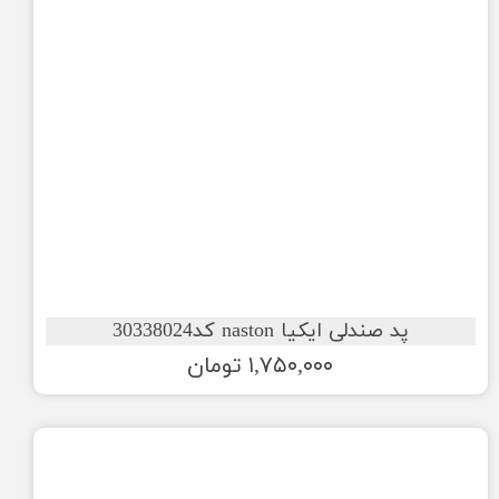
پد صندلی ایکیا naston کد30338024
۱,۷۵۰,۰۰۰ تومان