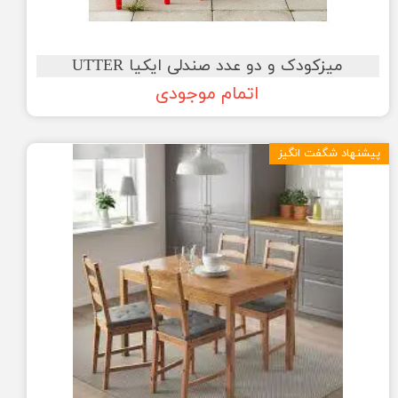
★
★
★
★
★
میزکودک و دو عدد صندلی ایکیا UTTER
اتمام موجودی
پیشنهاد شگفت انگیز