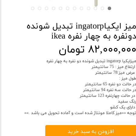
میز ایکیاingatorp تبدیل شونده
ونفره به چهار نفره ikea
۸۲,۰۰۰,۰۰ تومان
یزایکیا ingatorp تبدیل شونده دو نفره به چهار نفره
رتفاع میز : 75 سانتیمتر
رض میز:78 سانتیمتر
ول میز :
ر حالت دو نفره 65 سانتیمتر
ر حالت سه نفره 94 سانتیمتر
ر حالت چهارنفره 123 سانتیمتر
نگ سفید
ارای یک کشو
وجه ««میز کاملا مونتاژ شده است و آماده تحویل می باشد .»»
افزودن به سبد خرید