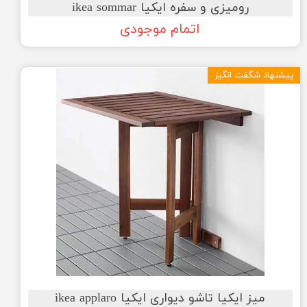
رومیزی و سفره ایکیا ikea sommar
اتمام موجودی
پیشنهاد شگفت انگیز
میز ایکیا تاشو دیواری ایکیا ikea applaro