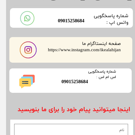
​شماره پاسخگویی
​09015258684
​​​​​واتس اپ :
صفحه اینستاگرام ما
​​​​​​​https://www.instagram.com/ikealahijan
​شماره پاسخگویی
​​​​​اس ام اس :
​09015258684
اینجا میتوانید پیام خود را برای ما بنویسید