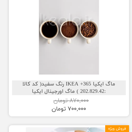
ماگ ایکیا IKEA +365 رنگ سفید( کد کالا
:202.829.42 ) ماگ اورجینال ایکیا
۸۷۰,۰۰۰ تومان
۷۰۰,۰۰۰ تومان
فروش ویژه