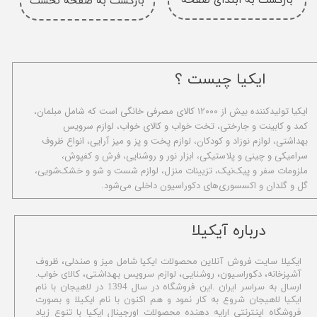
بازگشت به ابتدای صفحه
بازگشت به صفحه نخست
ایکیا چیست ؟
ا​یکیا تولیدکننده بیش از ۱۲۰۰۰ کالای مصرفی خانگی است که شامل مبلمان،
کمد و کابینت و جارختی، تخت خواب و کالای خواب، لوازم سرویس
بهداشتی، لوازم نوزاد و کودکان، لوازم پخت و پز و میز آرایی، انواع ظروف
سرامیکی و چینی و پلاستیکی، ابزار نور و روشنایی، فرش و کفپوش،
ملزومات سفر و پیک‌نیک، تزیینات منزل، لوازم شست و شو و خشک‌شویی،
گل و گلدان و اکسسوری‌های دکوراسیون داخلی می‌شود.
​درباره آیکیلا
ایکیلا سایت فروش آنلاین محصولات ایکیا شامل میز و صندلی، ظروف
آشپزخانه، دکوراسیون، روشنایی، لوازم سرویس بهداشتی،
کالای خواب.
ارسال به سراسر ایران .این فروشگاه در سال 1394 در لاهیجان با نام
ایکیا لاهیجان شروع به کار نمود و هم اکنون با نام ایکیلا و بصورت
فروشگاه اینترنتی ارایه دهنده محصولات اورجینال ایکیا با تنوع زیاد