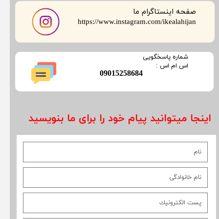
صفحه اینستاگرام ما
​​​​​​​https://www.instagram.com/ikealahijan
​شماره پاسخگویی
​​​​​اس ام اس :
​09015258684
اینجا میتوانید پیام خود را برای ما بنویسید