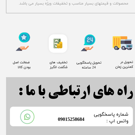
محصولات و قیمتهای بسیار مناسب و تخفیفات ویژه بسیار می باشد.
​تحویل در
​تخفیف های
​ ضمانت اصل
​تحویل پاسخگویی
کمترین زمان
شگفت انگیز
بودن کالا
24 ساعته
راه های ارتباطی با ما :
​شماره پاسخگویی
​09015258684
​​​​​واتس اپ :