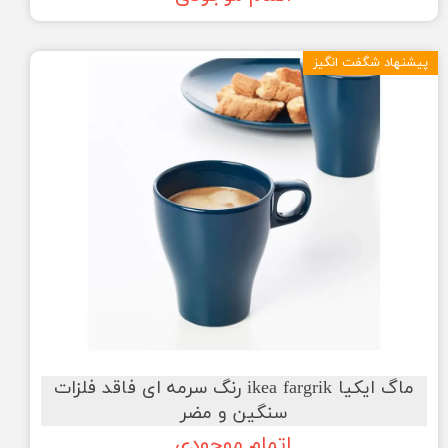
★
★
★
★
★
پیشنهاد شگفت انگیز
ماگ ایکیا ikea fargrik رنگ سرمه ای فاقد فلزات
سنگین و مضر
اتمام موجودی