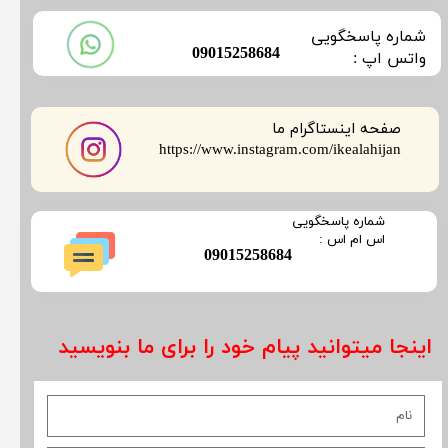
​شماره پاسخگویی
​09015258684
​​​​​واتس اپ :
صفحه اینستاگرام ما
​​​​​​​https://www.instagram.com/ikealahijan
​شماره پاسخگویی
​​​​​اس ام اس :
​09015258684
اینجا میتوانید پیام خود را برای ما بنویسید