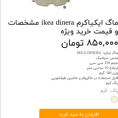
ماگ ایکیاکرم ikea dinera مشخصات
 قیمت خرید ویژه
۸۵۰,۰۰ تومان
اگ ایکیا IKEA DINERA
نس سرامیک
جم 350 سی سی
رتفاع 10 سانتی متر
زن 340 گرم
ابل استفاده در ماکروفر و ماشین ظرفشویی
نگ کرم
نگ
: کرم
افزودن به سبد خرید