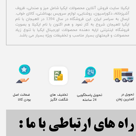
ایکیلا سایت فروش آنلاین محصولات ایکیا شامل میز و صندلی، ظروف
آشپزخانه، دکوراسیون، روشنایی، لوازم سرویس بهداشتی،
کالای خواب.
ارسال به سراسر ایران .این فروشگاه در سال 1394 در لاهیجان با نام
ایکیا لاهیجان شروع به کار نمود و هم اکنون با نام ایکیلا و بصورت
فروشگاه اینترنتی ارایه دهنده محصولات اورجینال ایکیا با تنوع زیاد
محصولات و قیمتهای بسیار مناسب و تخفیفات ویژه بسیار می باشد.
​تحویل در
​تخفیف های
​ ضمانت اصل
​تحویل پاسخگویی
کمترین زمان
شگفت انگیز
بودن کالا
24 ساعته
راه های ارتباطی با ما :