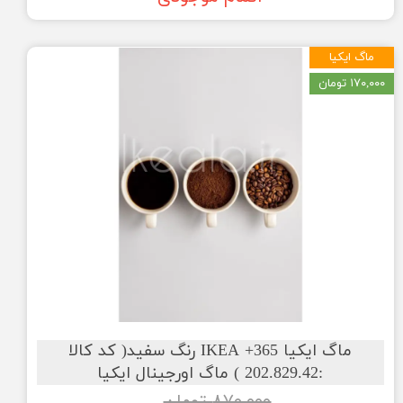
ماگ ایکیا
۱۷۰,۰۰۰ تومان
ماگ ایکیا IKEA +365 رنگ سفید( کد کالا
:202.829.42 ) ماگ اورجینال ایکیا
۸۷۰,۰۰۰ تومان