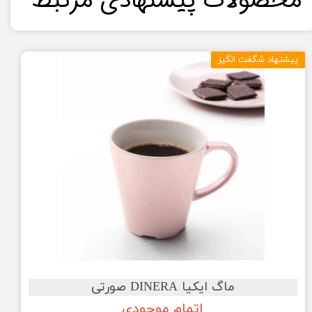
​محصولات پیشنهادی مرتبط​​​​​​​
★
★
★
★
★
پیشنهاد شگفت انگیز
★
★
★
★
★
ماگ ایکیا DINERA صورتی
اتمام موجودی