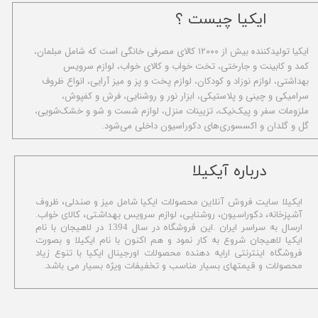
ایکیا چیست ؟
ا​یکیا تولیدکننده بیش از ۱۲۰۰۰ کالای مصرفی خانگی است که شامل مبلمان،
کمد و کابینت و جارختی، تخت خواب و کالای خواب، لوازم سرویس
بهداشتی، لوازم نوزاد و کودکان، لوازم پخت و پز و میز آرایی، انواع ظروف
سرامیکی و چینی و پلاستیکی، ابزار نور و روشنایی، فرش و کفپوش،
ملزومات سفر و پیک‌نیک، تزیینات منزل، لوازم شست و شو و خشک‌شویی،
گل و گلدان و اکسسوری‌های دکوراسیون داخلی می‌شود.
​درباره آیکیلا
ایکیلا سایت فروش آنلاین محصولات ایکیا شامل میز و صندلی، ظروف
آشپزخانه، دکوراسیون، روشنایی، لوازم سرویس بهداشتی،
کالای خواب.
ارسال به سراسر ایران .این فروشگاه در سال 1394 در لاهیجان با نام
ایکیا لاهیجان شروع به کار نمود و هم اکنون با نام ایکیلا و بصورت
فروشگاه اینترنتی ارایه دهنده محصولات اورجینال ایکیا با تنوع زیاد
محصولات و قیمتهای بسیار مناسب و تخفیفات ویژه بسیار می باشد.