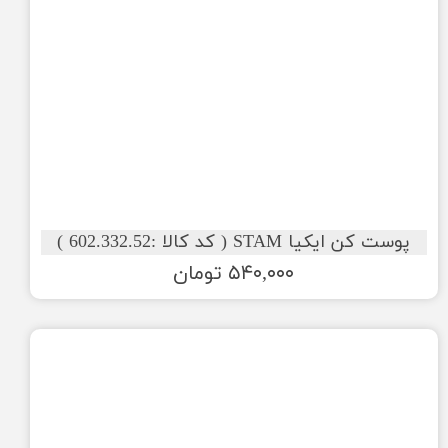
پوست کن ایکیا STAM ( کد کالا :602.332.52 )
۵۴۰,۰۰۰ تومان