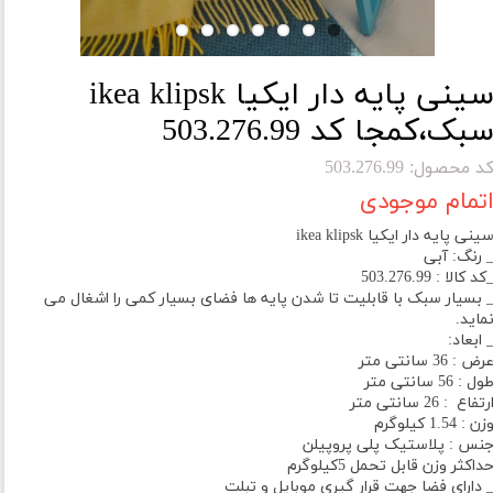
سینی پایه دار ایکیا ikea klipsk
بک،کمجا کد 503.276.99
د محصول: 503.276.99
تمام موجودی
ینی پایه دار ایکیا ikea klipsk
 رنگ: آبی
کد کالا : 503.276.99
 بسیار سبک با قابلیت تا شدن پایه ها فضای بسیار کمی را اشغال می
ماید.
 ابعاد:
رض :
36 سانتی متر
ول :
56 سانتی متر
رتفاع : 2
6 سانتی متر
زن :
1.54 کیلوگرم
نس :
پلاستیک پلی پروپیلن
داکثر وزن قابل تحمل 5کیلوگرم
 دارای فضا جهت قرار گیری موبایل و تبلت