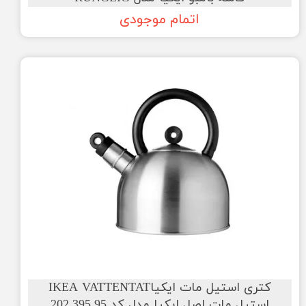
اتمام موجودی
کتری استیل مات ایکیاIKEA VATTENTAT
استیل مات اصل ایکیا مدل کد 202.395.95