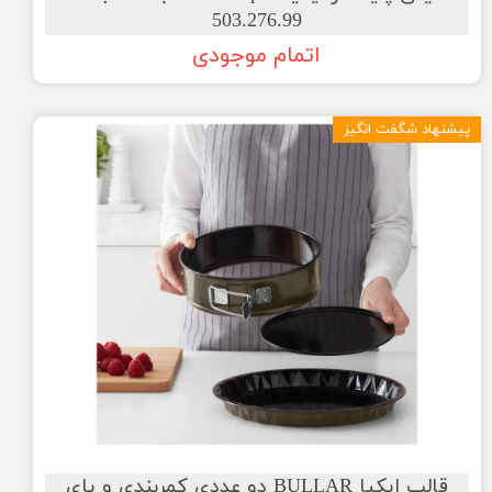
503.276.99
اتمام موجودی
پیشنهاد شگفت انگیز
قالب ایکیا BULLAR دو عددی کمربندی و پای