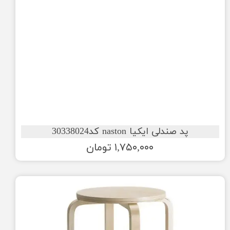
پد صندلی ایکیا naston کد30338024
۱,۷۵۰,۰۰۰ تومان