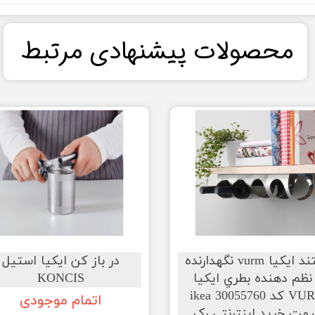
​محصولات پیشنهادی مرتبط​​​​​​​
استند ایکیا vurm نگهدارنده
در باز کن ایکیا استیل
نظم دهنده بطري ایکیا
KONCIS
VURM کد ikea 30055760
اتمام موجودی
مت خرید اینترنتی رک