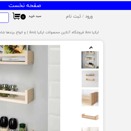
صفحه نخست
ورود
/
ثبت نام
سبد خرید
۰
حساب کاربری من
ایکیا ikea فروشگاه آنلاین محصولات ایکیا (ikea ) و انواع برندها شامل میز و صندلی ایکیا،ظروف آشپزخانه ایکیا،دکوراسیون ایکیا،روشنایی ایکیا،لوازم کودک ایکیا،لوازم سرویس بهداشتی و حمام ایکیا ،کالای خواب آیکیاو ... ارسال به سراسر ایران
تغییر گذر واژه
سفارشات
خروج از حساب کاربری