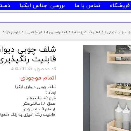
فروشگاه
تماس با ما
بررسی اجناس ایکیا
دسته
قابلیت رنگپذیری
کد محصول: 400.701.85
اتمام موجودی
شلف چوبی دیواری ایکیا
ابعاد :
طول 40 سانتیمتر
عمق 10سانتی‌متر
ارتفاع 9 سانتی‌متر
قابلیت رنگ آمیزی به رنگ دلخواه