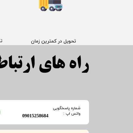
​ت
​تحویل در کمترین زمان
راه های ارتباطی
​شماره پاسخگویی
​​​​​واتس اپ :
​09015258684