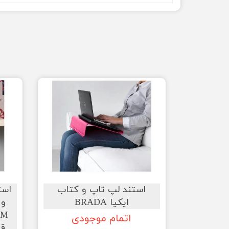
استند لپ تاپ و کتاب
★
★
ایکیا BRADA
و 
اتمام موجودی
قی