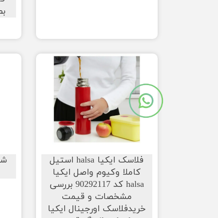
بط
فلاسک ایکیا halsa استیل
شل
کاملا وکیوم واصل ایکیا
halsa کد 90292117 بررسی
مشخصات و قیمت
خریدفلاسک اورجینال ایکیا