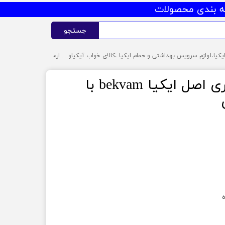
 بندی محصولات
جستجو
شلف چوبی دیواری اصل ایکیا bekvam با