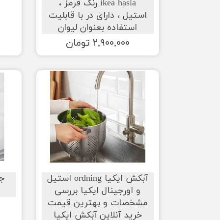
ikea hasla رنگ قرمز ،
استیل ، دارای در با قابلیت
استفاده بعنوان لیوان
۲,۹۰۰,۰۰۰ تومان
آبکش ایکیا ordning استیل
جا
و اورجینال ایکیا بررسی
مشخصات و بهترین قیمت
خرید آنلاین آبکش ایکیا