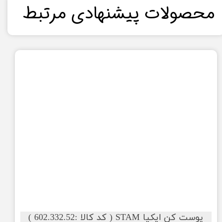
​محصولات پیشنهادی مرتبط​​​​​​​
پوست کن ایکیا STAM ( کد کالا :602.332.52 )