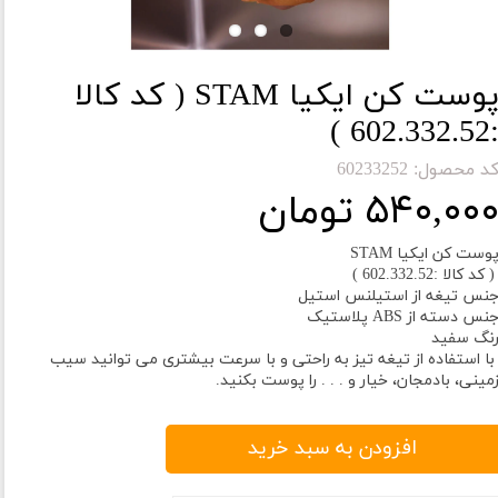
پوست کن ایکیا STAM ( کد کالا
:602.332.52
د محصول: 60233252
۵۴۰,۰۰ تومان
وست کن ایکیا STAM
 کد کالا :602.332.52 )
نس تیغه از استیلنس استیل
نس دسته از ABS پلاستیک
نگ سفید
ا استفاده از تیغه تیز به راحتی و با سرعت بیشتری می توانید سیب
مینی، بادمجان، خیار و . . . را پوست بکنید.
افزودن به سبد خرید