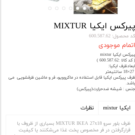
یرکس ایکیا MIXTUR
د محصول: 600.587.62
تمام موجودی
یرکس ایکیا mixtur
 کد کالا :600.587.62 )
بعادظرف ایکیا:
1 سانتیمتر
رف پیرکس ایکیا قابل استفاده در ماکروویو، فر و ماشین ظرفشویی می
اشد.
نس : شیشه ضدحرارت(پیرکس)
نظرات
ایکیا mixtur
ظرف بلور سرو MIXTUR IKEA 27x18 بسیاری از ظروف با
قرار‌گرفتن در فر مخصوص پخت غذا می‌شکنند یا کیفیت