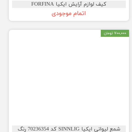
کیف لوازم آرایش ایکیا FORFINA
اتمام موجودی
۷۰۰,۰۰۰ تومان
شمع لیوانی ایکیا SINNLIG کد 70236354 رنگ