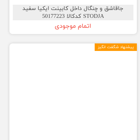
جاقاشق و چنگال داخل کابینت ایکیا سفید
STODJA کدکالا 50177223
اتمام موجودی
پیشنهاد شگفت انگیز