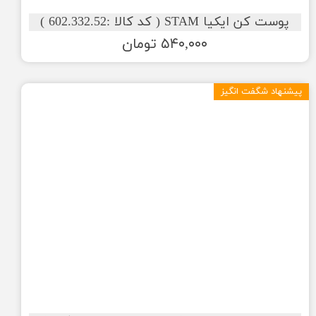
پوست کن ایکیا STAM ( کد کالا :602.332.52 )
۵۴۰,۰۰۰ تومان
پیشنهاد شگفت انگیز