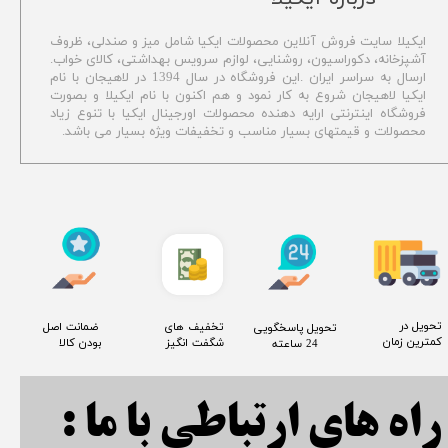
ایکیلا سایت فروش آنلاین محصولات ایکیا شامل میز و صندلی، ظروف
آشپزخانه، دکوراسیون، روشنایی، لوازم سرویس بهداشتی،
کالای خواب.
ارسال به سراسر ایران .این فروشگاه در سال 1394 در لاهیجان با نام
ایکیا لاهیجان شروع به کار نمود و هم اکنون با نام ایکیلا و بصورت
فروشگاه اینترنتی ارایه دهنده محصولات اورجینال ایکیا با تنوع زیاد
محصولات و قیمتهای بسیار مناسب و تخفیفات ویژه بسیار می باشد.
​تحویل در
​تخفیف های
​ ضمانت اصل
​تحویل پاسخگویی
کمترین زمان
شگفت انگیز
بودن کالا
24 ساعته
راه های ارتباطی با ما :