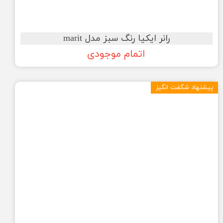
رانر ایکیا رنگ سبز مدل marit
اتمام موجودی
پیشنهاد شگفت انگیز