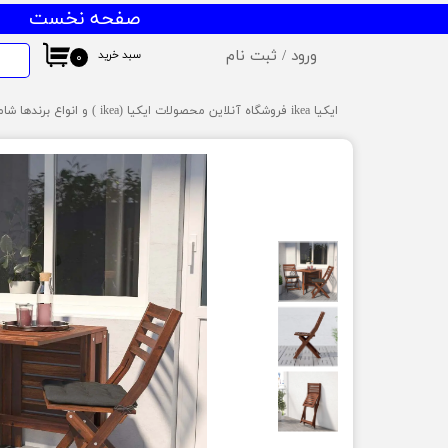
صفحه نخست
ورود
/
ثبت نام
سبد خرید
۰
حساب کاربری من
ایکیا ikea فروشگاه آنلاین محصولات ایکیا (ikea ) و انواع برندها شامل میز و صندلی ایکیا،ظروف آشپزخانه ایکیا،دکوراسیون ایکیا،روشنایی ایکیا،لوازم کودک ایکیا،لوازم سرویس بهداشتی و حمام ایکیا ،کالای خواب آیکیاو ... ارسال به سراسر ایران
تغییر گذر واژه
سفارشات
خروج از حساب کاربری