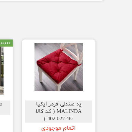
۳,۰۰۰,۰۰۰ ت
پد صندلی قرمز ایکیا
ص
MALINDA ( کد کالا
:402.027.46 )
اتمام موجودی