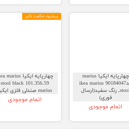
پیشنهاد شگفت انگیز
چهارپایه ایکیا marius
چهارپایه ایکیا a marius
کد90184047 ikea marius
stool black 101.356.59
stool, رنگ سفید(ارسال
marius صندلی فلزی ایکیا
فوری)
اتمام موجودی
اتمام موجودی