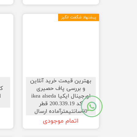
پبشنهاد شگفت انگیز
بهترین قیمت خرید آنلاین
و بررسی پاف حصیری
اورجینال ایکیا ikea alseda
کد 200.339.19 قطر
60سانتیمترآماده ارسال
اتمام موجودی