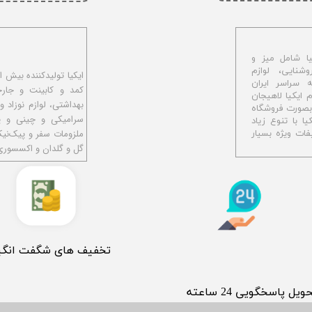
ا شامل میز و
شنایی، لوازم
ه سراسر ایران
کمد و کابینت و جار
اهیجان با نام ایکیا لاهیجان
بهداشتی، لوازم نوزاد و
و بصورت فروشگاه
سرامیکی و چینی و پل
ا با تنوع زیاد
ملزومات سفر و پیک‌نی
ات ویژه بسیار
گل و گلدان و اکسسوری
​تخفیف های شگفت انگی
حویل پاسخگویی 24 ساعته