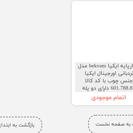
چهارپایه ایکیا bekvam مدل
ردبانی اورجینال ایکیا
جنس چوب با کد کالا
601.788 دارای ‌دو پله
اتمام موجودی
 به صفحه نخست
بازگشت به ابتد