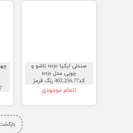
صندلی ایکیا terje تاشو و
چوبی مدل terje
ن
کد402.256.77 رنگ قرمز
.87
اتمام موجودی
بازگشت