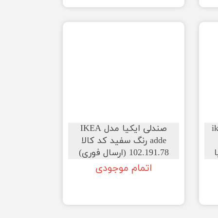
ike
صندلی ایکیا مدل IKEA
adde رنگ سفید کد کالا
102.191.78 (ارسال فوری)
اتمام موجودی