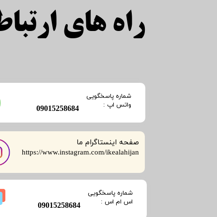
راه های ارتباطی
​شماره پاسخگویی
​​​​​واتس اپ :
​09015258684
صفحه اینستاگرام ما
​​​​​​​https://www.instagram.com/ikealahijan
​شماره پاسخگویی
​​​​​اس ام اس :
​09015258684