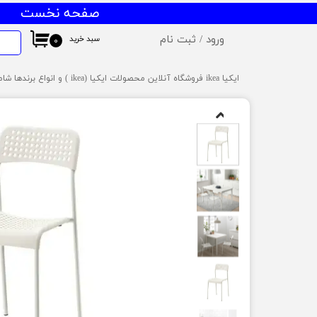
صفحه نخست
ورود
/
ثبت نام
سبد خرید
۰
حساب کاربری من
ایکیا ikea فروشگاه آنلاین محصولات ایکیا (ikea ) و انواع برندها شامل میز و صندلی ایکیا،ظروف آشپزخانه ایکیا،دکوراسیون ایکیا،روشنایی ایکیا،لوازم کودک ایکیا،لوازم سرویس بهداشتی و حمام ایکیا ،کالای خواب آیکیاو ... ارسال به سراسر ایران
تغییر گذر واژه
سفارشات
خروج از حساب کاربری