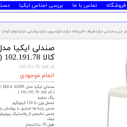
فروشگاه
تماس با ما
بررسی اجناس ایکیا
دسته
کالا 102.191.78 (ارسال فوری)
کد کالا: 102.191.78
اتمام موجودی
صندلی ایکیا مدل IKEA ADDE (سفید)
( کد کالا :102.191.78 )
رنگ سفید
تحمل وزن تا 110 کیلوگرم
جنس پایه ها استیل با پوشش رن
جنس نشیمن از پلاستیک پروپیل
ابعاد :
طول 39 سانتیمتر