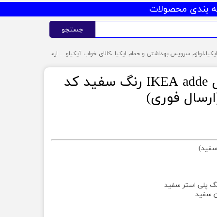
 بندی محصولات
جستجو
صندلی ایکیا مدل IKEA adde رنگ سفید کد
گ پلی استر سفید
ن سفید