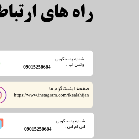
راه های ارتباطی
​شماره پاسخگویی
​​​​​واتس اپ :
​09015258684
صفحه اینستاگرام ما
​​​​​​​https://www.instagram.com/ikealahijan
​شماره پاسخگویی
​​​​​اس ام اس :
​09015258684