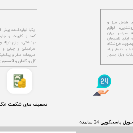
ا شامل میز و
شنایی، لوازم
ه سراسر ایران
کمد و کابینت و جار
اهیجان با نام ایکیا لاهیجان
بهداشتی، لوازم نوزاد و
و بصورت فروشگاه
سرامیکی و چینی و پل
ا با تنوع زیاد
ملزومات سفر و پیک‌نی
ات ویژه بسیار
گل و گلدان و اکسسوری
​تخفیف های شگفت انگی
حویل پاسخگویی 24 ساعته