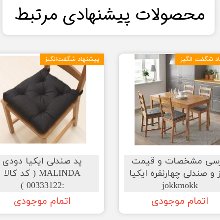
​محصولات پیشنهادی مرتبط​​​​​​​
د شگفت انگیز
پیشنهاد شگفت‌انگیز
رسی مشخصات و قیمت
پد صندلی ایکیا دودی
 و صندلی چهارنفره ایکیا
MALINDA ( کد کالا
:00333122 )
jokkmokk
اتمام موجودی
اتمام موجودی