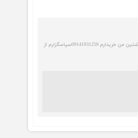
اگر دسته دار بود برای افراد مسن و کسانی که ناتوانی حرکتی دارن عالی میشد اگر چنین گزینه ای موجود داشتین من خریدارم 09141931259سپاسگزارم از