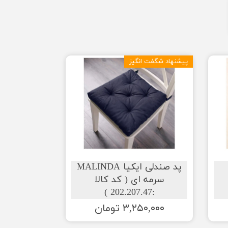
پیشنهاد شگفت انگیز
پد صندلی ایکیا MALINDA
سرمه ای ( کد کالا
:202.207.47 )
۳,۲۵۰,۰۰۰ تومان