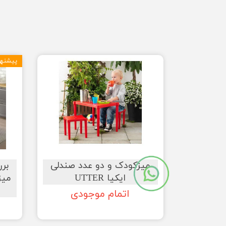
★
★
★
پیشنها
★
★
میزکودک و دو عدد صندلی
بر
ایکیا UTTER
میز
اتمام موجودی