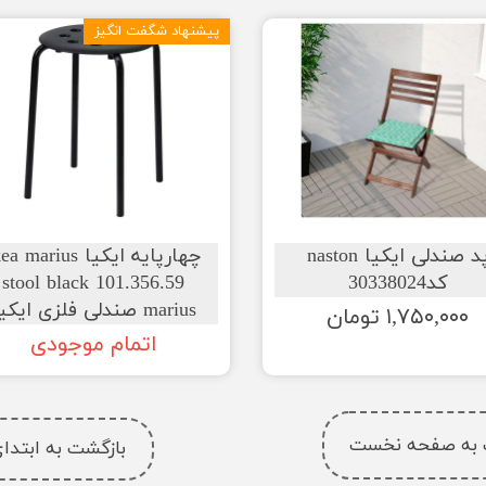
پیشنهاد شگفت انگیز
پد صندلی ایکیا naston
چهارپایه ایکیا a marius
کد30338024
stool black 101.356.59
marius صندلی فلزی ایکیا
۱,۷۵۰,۰۰۰ تومان
اتمام موجودی
 به صفحه نخست
بازگشت به ابتد