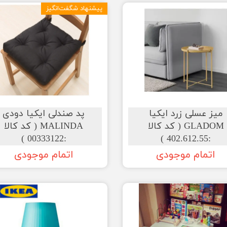
پیشنهاد شگفت‌انگیز
میز عسلی زرد ایکیا
پد صندلی ایکیا دودی
GLADOM ( کد کالا
MALINDA ( کد کالا
:00333122 )
:402.612.55 )
اتمام موجودی
اتمام موجودی