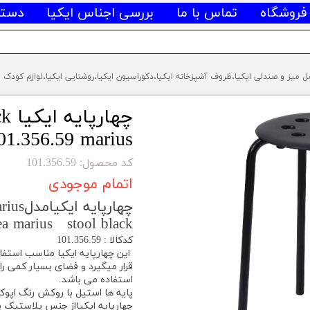
فروشگاه
تماس با ما
بررسی اجناس ایکیا
دسته
چها
101.356.59 marius صندلی فلزی ای
کد محصول: 101.356.59
اتمام موجودی
چهارپایه ایکیامدلMarius
ea marius stool black
کدکالا : 101.356.59
این چهارپایه ایکیا مناسب استفاد
قرار میگیرد و فضای بسیار کمی ر
استفاده می باشد.
پایه ها استیل با روکش رنگ اپ
چهارپایه ایکیااز جنس پلاستیک پ