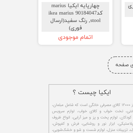
ی
چهارپایه ایکیا marius
کد90184047 ikea marius
stool, رنگ سفید(ارسال
فوری)
اتمام موجودی
ای صفحه
ایکیا چیست ؟
ا​یکیا تولیدکننده بیش از ۱۲۰۰۰ کالای مصرفی خانگی است که شامل مبلمان،
ختی، تخت خواب و کالای خواب، لوازم سرویس
 کودکان، لوازم پخت و پز و میز آرایی، انواع ظروف
استیکی، ابزار نور و روشنایی، فرش و کفپوش،
ک، تزیینات منزل، لوازم شست و شو و خشک‌شویی،