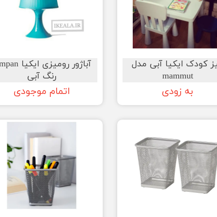
ز کودک ایکیا آبی مدل
آباژور رومیزی ایکیا
mammut
رنگ آبی
به زودی
اتمام موجودی