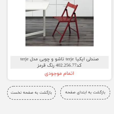
صندلی ایکیا terje تاشو و چوبی مدل terje
کد402.256.77 رنگ قرمز
اتمام موجودی
بازگشت به ابتدای صفحه
بازگشت به صفحه نخست