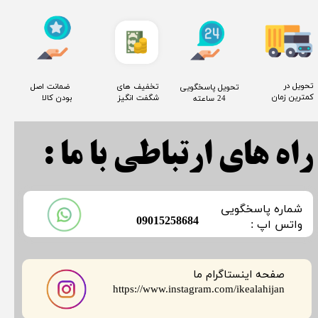
​تحویل در
​تخفیف های
​ ضمانت اصل
​تحویل پاسخگویی
کمترین زمان
شگفت انگیز
بودن کالا
24 ساعته
راه های ارتباطی با ما :
​شماره پاسخگویی
​09015258684
​​​​​واتس اپ :
صفحه اینستاگرام ما
​​​​​​​https://www.instagram.com/ikealahijan