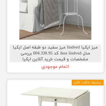
میز ایکیا lindved میز سفید دو طبقه اصل ایکیا
مدل ikea lindved کد 004.338.95 بررسی
مشخصات و قیمت خرید آنلاین ایکیا
اتمام موجودی
پیشنهاد شگفت انگیز