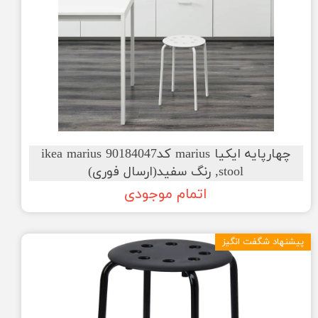
چهارپایه ایکیا marius کد90184047 ikea marius
stool, رنگ سفید(ارسال فوری)
اتمام موجودی
پیشنهاد شگفت انگیز