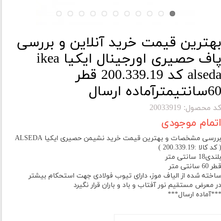
هترین قیمت خرید آنلاین و بررسی
پاف حصیری اورجینال ایکیا ikea
alseda کد 200.339.19 قطر
6سانتیمترآماده ارسال
د محصول: 20033919
تمام موجودی
ررسی مشخصات و بهترین قیمت خرید نشیمن حصیری ایکیا ALSEDA
 کد کالا :200.339.19 )
لندی18 سانتی متر
طر 60 سانتی متر
اخته شده از الیاف موز، دارای تیوب فولادی جهت استحکام بیشتر
ر معرض مستقیم نور آفتاب و باد و باران قرار نگیرد
**آماده ارسال***