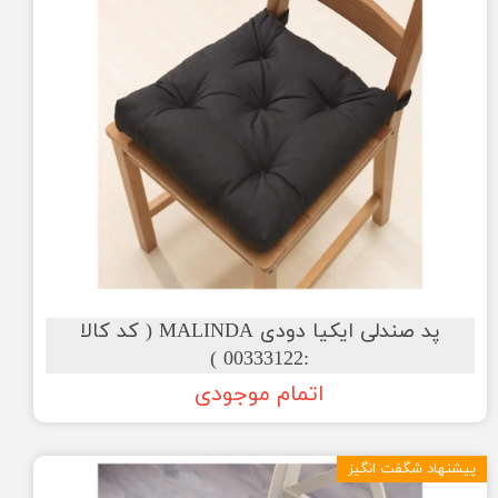
پد صندلی ایکیا دودی MALINDA ( کد کالا
:00333122 )
اتمام موجودی
پیشنهاد شگفت انگیز