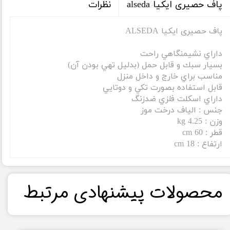
نظرات
پاف حصیری ایکیا alseda
پاف حصیری ایکیا ALSEDA
داراي نشيمنگاهي راحت
بسيار سبك و قابل حمل (بدليل تهي بودن آن)
مناسب براي خارج و داخل منزل
قابل استفاده بصورت تكي و دوتايي
داراي اسكلت فلزي ضدزنگ
جنس : الياف درخت موز
وزن : 4.25 kg
قطر : 60 cm
ارتفاع : 18 cm
​محصولات پیشنهادی مرتبط​​​​​​​