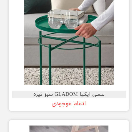
عسلی ایکیا GLADOM سبز تیره
اتمام موجودی