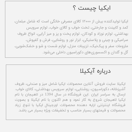
ایکیا چیست ؟
ا​یکیا تولیدکننده بیش از ۱۲۰۰۰ کالای مصرفی خانگی است که شامل مبلمان،
کمد و کابینت و جارختی، تخت خواب و کالای خواب، لوازم سرویس
بهداشتی، لوازم نوزاد و کودکان، لوازم پخت و پز و میز آرایی، انواع ظروف
سرامیکی و چینی و پلاستیکی، ابزار نور و روشنایی، فرش و کفپوش،
ملزومات سفر و پیک‌نیک، تزیینات منزل، لوازم شست و شو و خشک‌شویی،
گل و گلدان و اکسسوری‌های دکوراسیون داخلی می‌شود.
​درباره آیکیلا
ایکیلا سایت فروش آنلاین محصولات ایکیا شامل میز و صندلی، ظروف
آشپزخانه، دکوراسیون، روشنایی، لوازم سرویس بهداشتی،
کالای خواب.
ارسال به سراسر ایران .این فروشگاه در سال 1394 در لاهیجان با نام
ایکیا لاهیجان شروع به کار نمود و هم اکنون با نام ایکیلا و بصورت
فروشگاه اینترنتی ارایه دهنده محصولات اورجینال ایکیا با تنوع زیاد
محصولات و قیمتهای بسیار مناسب و تخفیفات ویژه بسیار می باشد.