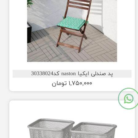
پد صندلی ایکیا naston کد30338024
۱,۷۵۰,۰۰۰ تومان