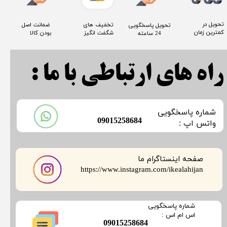
​تحویل در
​تخفیف های
​ ضمانت اصل
​تحویل پاسخگویی
کمترین زمان
شگفت انگیز
بودن کالا
24 ساعته
راه های ارتباطی با ما :
​شماره پاسخگویی
​09015258684
​​​​​واتس اپ :
صفحه اینستاگرام ما
​​​​​​​https://www.instagram.com/ikealahijan
​شماره پاسخگویی
​​​​​اس ام اس :
​09015258684