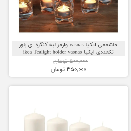
جاشمعی ایکیا vasnas وارمر لبه کنگره ای بلور
تکعددی ایکیا ikea Tealight holder vasnas
۵۰۰,۰۰۰ تومان
۳۵۰,۰۰۰ تومان