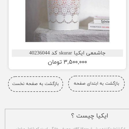
جاشمعی ایکیا skurar کد 40236044
۳,۵۰۰,۰۰۰ تومان
بازگشت به ابتدای صفحه
بازگشت به صفحه نخست
ایکیا چیست ؟
ا​یکیا تولیدکننده بیش از ۱۲۰۰۰ کالای مصرفی خانگی است که شامل مبلمان،