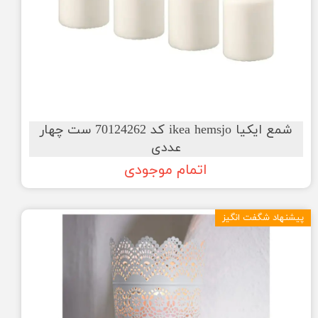
شمع ایکیا ikea hemsjo کد 70124262 ست چهار
عددی
اتمام موجودی
پیشنهاد شگفت انگیز