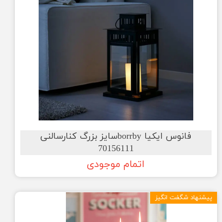
فانوس ایکیا borrbyسایز بزرگ کنارسالنی
70156111
اتمام موجودی
پیشنهاد شگفت انگیز