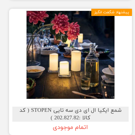
پیشنهاد شگفت انگیز
شمع ایکیا ال ای دی سه تایی STOPEN ( کد
کالا :202.827.82 )
اتمام موجودی