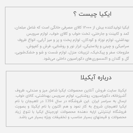
ایکیا چیست ؟
ا​یکیا تولیدکننده بیش از ۱۲۰۰۰ کالای مصرفی خانگی است که شامل مبلمان،
کمد و کابینت و جارختی، تخت خواب و کالای خواب، لوازم سرویس
بهداشتی، لوازم نوزاد و کودکان، لوازم پخت و پز و میز آرایی، انواع ظروف
سرامیکی و چینی و پلاستیکی، ابزار نور و روشنایی، فرش و کفپوش،
ملزومات سفر و پیک‌نیک، تزیینات منزل، لوازم شست و شو و خشک‌شویی،
گل و گلدان و اکسسوری‌های دکوراسیون داخلی می‌شود.
​درباره آیکیلا
ایکیلا سایت فروش آنلاین محصولات ایکیا شامل میز و صندلی، ظروف
آشپزخانه، دکوراسیون، روشنایی، لوازم سرویس بهداشتی،
کالای خواب.
ارسال به سراسر ایران .این فروشگاه در سال 1394 در لاهیجان با نام
ایکیا لاهیجان شروع به کار نمود و هم اکنون با نام ایکیلا و بصورت
فروشگاه اینترنتی ارایه دهنده محصولات اورجینال ایکیا با تنوع زیاد
محصولات و قیمتهای بسیار مناسب و تخفیفات ویژه بسیار می باشد.