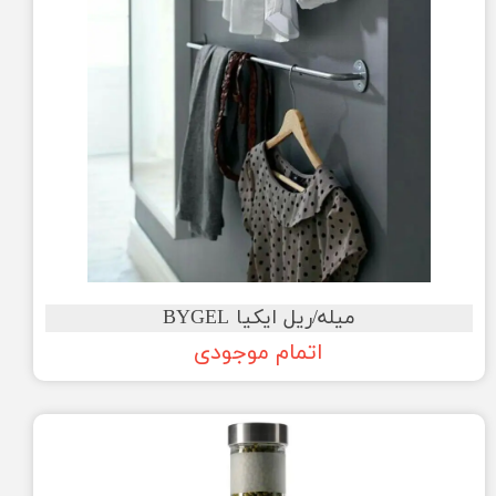
میله/ریل ایکیا BYGEL
اتمام موجودی