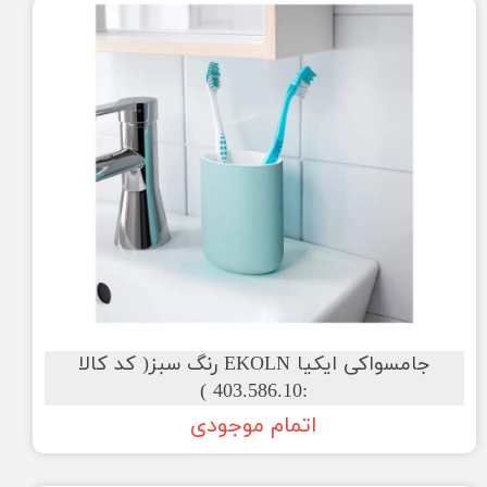
جامسواکی ایکیا EKOLN رنگ سبز( کد کالا
:403.586.10 )
اتمام موجودی