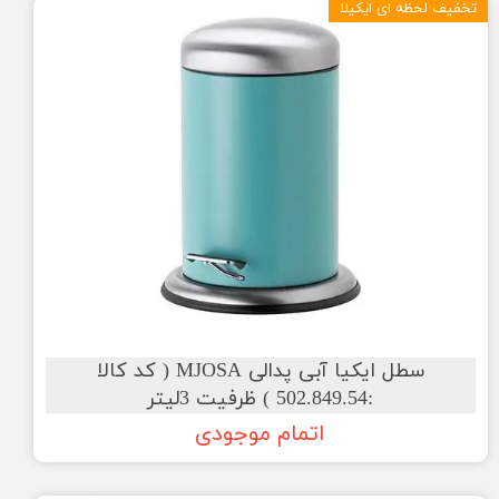
تخفیف لحظه ای ایکیلا
سطل ایکیا آبی پدالی MJOSA ( کد کالا
:502.849.54 ) ظرفیت 3لیتر
اتمام موجودی