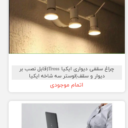
چراغ سقفی دیواری ایکیا Tross(قابل نصب بر
دیوار و سقف)لوستر سه شاخه ایکیا
اتمام موجودی