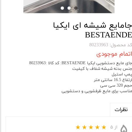
امایع شیشه ای ایکیا
BESTAEND
د محصول: 80233963
تمام موجودی
ای مایع دستشویی ایکیا BESTAENDE: کد کالا :80233963
نس بدنه شیشه شفاف با کیفیت
مپ استیل
رتفاع 16.5 سانتی متر
جم 320 سی سی
ناسب برای مایع ظرفشویی و دستشویی
نظرات
۵
از ۵