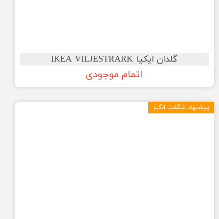
گلدان ایکیا IKEA VILJESTRARK
اتمام موجودی
پیشنهاد شگفت انگیز