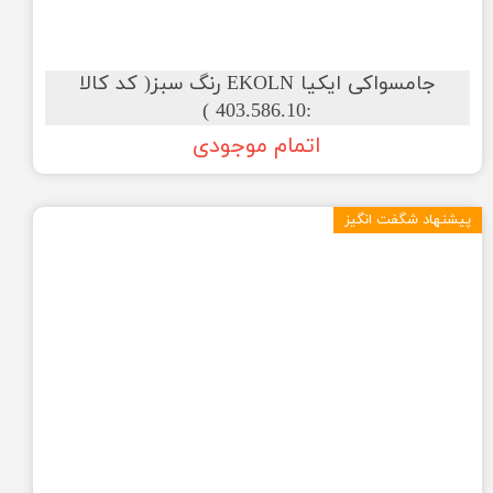
جامسواکی ایکیا EKOLN رنگ سبز( کد کالا
:403.586.10 )
اتمام موجودی
پیشنهاد شگفت انگیز