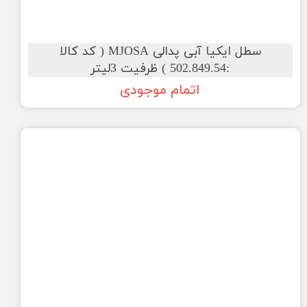
سطل ایکیا آبی پدالی MJOSA ( کد کالا
:502.849.54 ) ظرفیت 3لیتر
اتمام موجودی