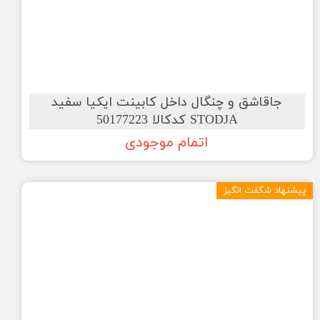
جاقاشق و چنگال داخل کابینت ایکیا سفید
STODJA کدکالا 50177223
اتمام موجودی
پیشنهاد شگفت انگیز