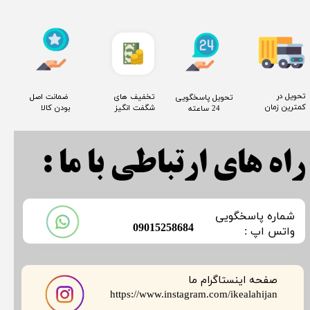
​تحویل در
​تخفیف های
​ ضمانت اصل
​تحویل پاسخگویی
کمترین زمان
شگفت انگیز
بودن کالا
24 ساعته
راه های ارتباطی با ما :
​شماره پاسخگویی
​09015258684
​​​​​واتس اپ :
صفحه اینستاگرام ما
​​​​​​​https://www.instagram.com/ikealahijan