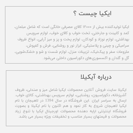
ایکیا چیست ؟
ا​یکیا تولیدکننده بیش از ۱۲۰۰۰ کالای مصرفی خانگی است که شامل مبلمان،
کمد و کابینت و جارختی، تخت خواب و کالای خواب، لوازم سرویس
بهداشتی، لوازم نوزاد و کودکان، لوازم پخت و پز و میز آرایی، انواع ظروف
سرامیکی و چینی و پلاستیکی، ابزار نور و روشنایی، فرش و کفپوش،
ملزومات سفر و پیک‌نیک، تزیینات منزل، لوازم شست و شو و خشک‌شویی،
گل و گلدان و اکسسوری‌های دکوراسیون داخلی می‌شود.
​درباره آیکیلا
ایکیلا سایت فروش آنلاین محصولات ایکیا شامل میز و صندلی، ظروف
آشپزخانه، دکوراسیون، روشنایی، لوازم سرویس بهداشتی،
کالای خواب.
ارسال به سراسر ایران .این فروشگاه در سال 1394 در لاهیجان با نام
ایکیا لاهیجان شروع به کار نمود و هم اکنون با نام ایکیلا و بصورت
فروشگاه اینترنتی ارایه دهنده محصولات اورجینال ایکیا با تنوع زیاد
محصولات و قیمتهای بسیار مناسب و تخفیفات ویژه بسیار می باشد.