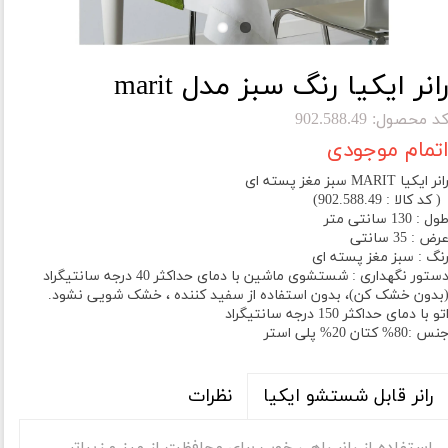
انر ایکیا رنگ سبز مدل marit
د محصول: 902.588.49
تمام موجودی
انر ایکیا MARIT سبز مغز پسته ای
 کد کالا : 902.588.49)
ول : 130 سانتی متر
رض : 35 سانتی
نگ : سبز مغز پسته ای
دستور نگهداری : شستشوی ماشین با دمای حداکثر 40 درجه سانتیگراد
بدون خشک کن)، بدون استفاده از سفید کننده ، خشک شویی نشود.
تو با دمای حداکثر 150 درجه سانتیگراد
نس :80% کتان 20% پلی استر
نظرات
رانر قابل شستشو ایکیا