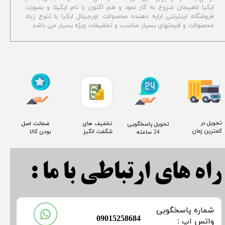
ایکیا لاهیجان شروع به کار نمود و هم اکنون با نام ایکیلا و بصورت
فروشگاه اینترنتی ارایه دهنده محصولات اورجینال ایکیا با تنوع زیاد
محصولات و قیمتهای بسیار مناسب و تخفیفات ویژه بسیار می باشد.
​تحویل در
​تخفیف های
​ ضمانت اصل
​تحویل پاسخگویی
کمترین زمان
شگفت انگیز
بودن کالا
24 ساعته
راه های ارتباطی با ما :
​شماره پاسخگویی
​09015258684
​​​​​واتس اپ :