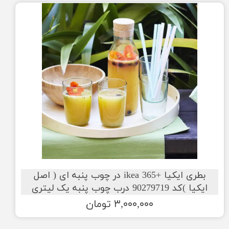
بطری ایکیا +ikea 365 در چوب پنبه ای ( اصل
ایکیا )کد 90279719 درب چوب پنبه یک لیتری
۳,۰۰۰,۰۰۰ تومان