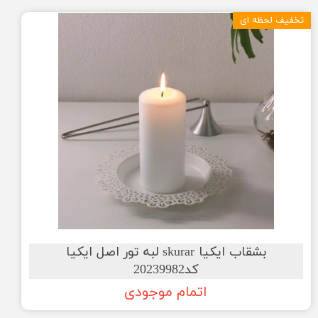
تخفیف لحظه ای
بشقاب ایکیا skurar لبه تور اصل ایکیا
کد20239982
اتمام موجودی