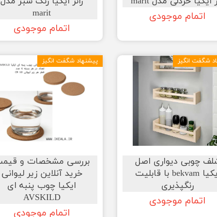
ر ایکیا خردلی مدل marit
رانر ایکیا رنگ سبز مدل
marit
اتمام موجودی
اتمام موجودی
د شگفت انگیز
پیشنهاد شگفت انگیز
لف چوبی دیواری اصل
بررسی مشخصات و قیم
ایکیا bekvam با قابلیت
خرید آنلاین زیر لیوانی
رنگپذیری
ایکیا چوب پنبه ای
AVSKILD
اتمام موجودی
اتمام موجودی