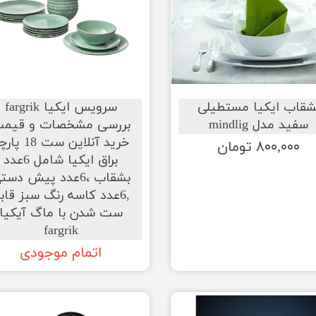
شقاب ایکیا مستطیلی
سرویس ایکیا fargrik
سفید مدل mindlig
بررسی مشخصات و قیم
خرید آنلاین ست 18 
۸۰۰,۰۰۰ تومان
براق ایکیا شامل 6عدد
بشقاب ،6عدد پیش دست
,6عدد کاسه رنگ سبز قاب
ست شدن با ماگ آیکیا
fargrik
اتمام موجودی