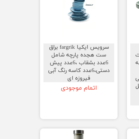
سرویس ایکیا fargrik براق
ت
ست هجده پارچه شامل
پارچه
6عدد بشقاب ،6عدد پیش
دستی،6عدد کاسه رنگ آبی
ی
فیروزه ای
ل
اتمام موجودی