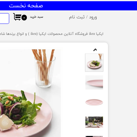
صفحه نخست
ورود
/
ثبت نام
سبد خرید
۰
حساب کاربری من
ایکیا ikea فروشگاه آنلاین محصولات ایکیا (ikea ) و انواع برندها شامل میز و صندلی ایکیا،ظروف آشپزخانه ایکیا،دکوراسیون ایکیا،روشنایی ایکیا،لوازم کودک ایکیا،لوازم سرویس بهداشتی و حمام ایکیا ،کالای خواب آیکیاو ... ارسال به سراسر ایران
تغییر گذر واژه
سفارشات
خروج از حساب کاربری