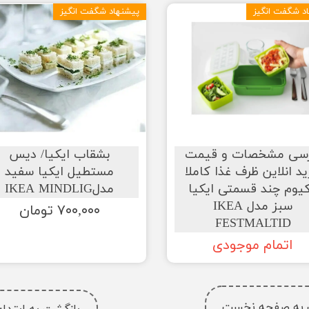
د شگفت انگیز
پیشنهاد شگفت انگیز
رسی مشخصات و قیمت
بشقاب ایکیا/ دیس
د انلاین ظرف غذا کاملا
مستطیل ایکیا سفید
یوم چند قسمتی ایکیا
مدلIKEA MINDLIG
سبز مدل IKEA
۷۰۰,۰۰۰ تومان
FESTMALTID
اتمام موجودی
 به صفحه نخست