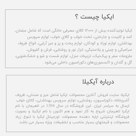
ایکیا چیست ؟
ا​یکیا تولیدکننده بیش از ۱۲۰۰۰ کالای مصرفی خانگی است که شامل مبلمان،
کمد و کابینت و جارختی، تخت خواب و کالای خواب، لوازم سرویس
بهداشتی، لوازم نوزاد و کودکان، لوازم پخت و پز و میز آرایی، انواع ظروف
سرامیکی و چینی و پلاستیکی، ابزار نور و روشنایی، فرش و کفپوش،
ملزومات سفر و پیک‌نیک، تزیینات منزل، لوازم شست و شو و خشک‌شویی،
گل و گلدان و اکسسوری‌های دکوراسیون داخلی می‌شود.
​درباره آیکیلا
ایکیلا سایت فروش آنلاین محصولات ایکیا شامل میز و صندلی، ظروف
آشپزخانه، دکوراسیون، روشنایی، لوازم سرویس بهداشتی،
کالای خواب.
ارسال به سراسر ایران .این فروشگاه در سال 1394 در لاهیجان با نام
ایکیا لاهیجان شروع به کار نمود و هم اکنون با نام ایکیلا و بصورت
فروشگاه اینترنتی ارایه دهنده محصولات اورجینال ایکیا با تنوع زیاد
محصولات و قیمتهای بسیار مناسب و تخفیفات ویژه بسیار می باشد.