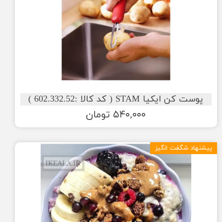
پوست کن ایکیا STAM ( کد کالا :602.332.52 )
۵۴۰,۰۰۰ تومان
پیشنهاد شگفت انگیز