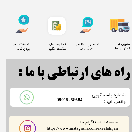
​تحویل در
​تخفیف های
​ ضمانت اصل
​تحویل پاسخگویی
کمترین زمان
شگفت انگیز
بودن کالا
24 ساعته
راه های ارتباطی با ما :
​شماره پاسخگویی
​09015258684
​​​​​واتس اپ :
صفحه اینستاگرام ما
​​​​​​​https://www.instagram.com/ikealahijan