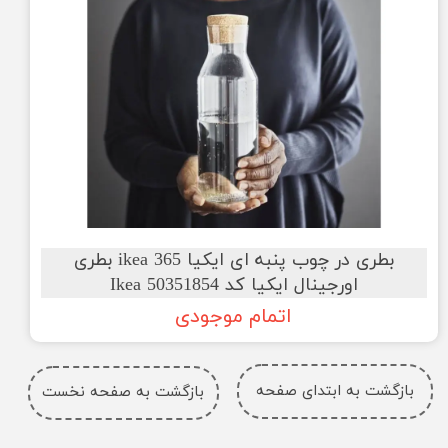
بطری در چوب پنبه ای ایکیا ikea 365 بطری
اورجینال ایکیا کد Ikea 50351854
اتمام موجودی
بازگشت به ابتدای صفحه
بازگشت به صفحه نخست