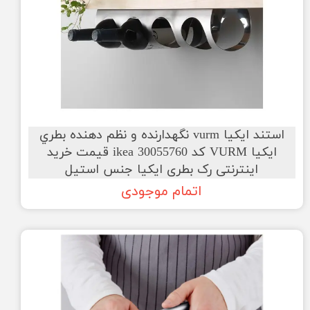
استند ایکیا vurm نگهدارنده و نظم دهنده بطري
ایکیا VURM کد ikea 30055760 قیمت خرید
اینترنتی رک بطری ایکیا جنس استیل
اتمام موجودی