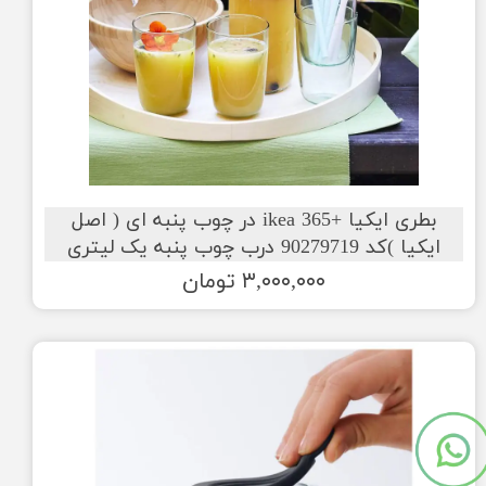
بطری ایکیا +ikea 365 در چوب پنبه ای ( اصل
ایکیا )کد 90279719 درب چوب پنبه یک لیتری
۳,۰۰۰,۰۰۰ تومان