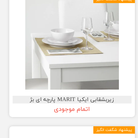
زیربشقابی ایکیا MARIT پارچه ای بژ
اتمام موجودی
پیشنهاد شگفت انگیز