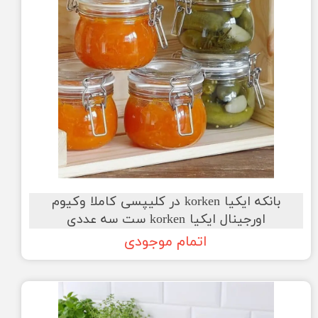
بانکه ایکیا korken در کلیپسی کاملا وکیوم
اورجینال ایکیا korken ست سه عددی
اتمام موجودی