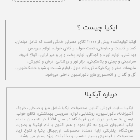
ایکیا چیست ؟
ا​یکیا تولیدکننده بیش از ۱۲۰۰۰ کالای مصرفی خانگی است که شامل مبلمان،
کمد و کابینت و جارختی، تخت خواب و کالای خواب، لوازم سرویس
بهداشتی، لوازم نوزاد و کودکان، لوازم پخت و پز و میز آرایی، انواع ظروف
سرامیکی و چینی و پلاستیکی، ابزار نور و روشنایی، فرش و کفپوش،
ملزومات سفر و پیک‌نیک، تزیینات منزل، لوازم شست و شو و خشک‌شویی،
گل و گلدان و اکسسوری‌های دکوراسیون داخلی می‌شود.
​درباره آیکیلا
ایکیلا سایت فروش آنلاین محصولات ایکیا شامل میز و صندلی، ظروف
آشپزخانه، دکوراسیون، روشنایی، لوازم سرویس بهداشتی،
کالای خواب.
ارسال به سراسر ایران .این فروشگاه در سال 1394 در لاهیجان با نام
ایکیا لاهیجان شروع به کار نمود و هم اکنون با نام ایکیلا و بصورت
فروشگاه اینترنتی ارایه دهنده محصولات اورجینال ایکیا با تنوع زیاد
محصولات و قیمتهای بسیار مناسب و تخفیفات ویژه بسیار می باشد.