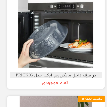
در ظرف داخل مایکروویو ایکیا مدل PRICKIG
اتمام موجودی
تخفیف لحظه ای