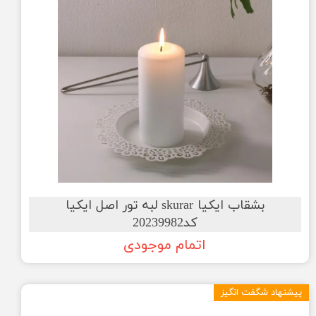
بشقاب ایکیا skurar لبه تور اصل ایکیا
کد20239982
اتمام موجودی
پیشنهاد شگفت انگیز