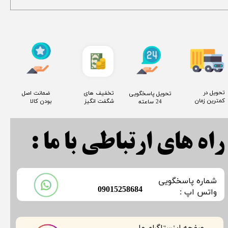
​تحویل در
​تخفیف های
​ ضمانت اصل
​تحویل پاسخگویی
کمترین زمان
شگفت انگیز
بودن کالا
24 ساعته
راه های ارتباطی با ما :
​شماره پاسخگویی
​09015258684
​​​​​واتس اپ :