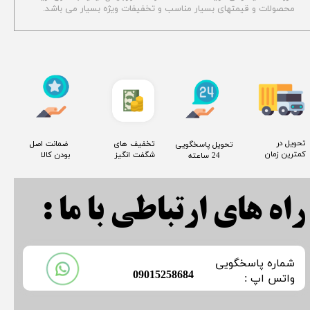
محصولات و قیمتهای بسیار مناسب و تخفیفات ویژه بسیار می باشد.
​تحویل در
​تخفیف های
​ ضمانت اصل
​تحویل پاسخگویی
کمترین زمان
شگفت انگیز
بودن کالا
24 ساعته
راه های ارتباطی با ما :
​شماره پاسخگویی
​09015258684
​​​​​واتس اپ :