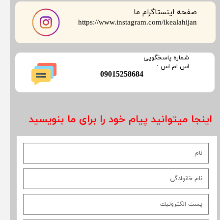
صفحه اینستاگرام ما
​​​​​​​https://www.instagram.com/ikealahijan
​شماره پاسخگویی
​​​​​اس ام اس :
​09015258684
اینجا میتوانید پیام خود را برای ما بنویسید