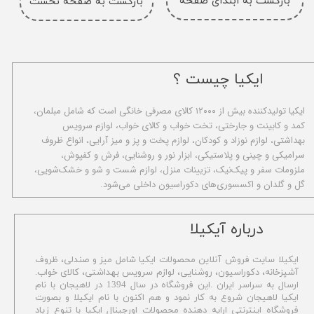
بازگشت به ابتدای صفحه
بازگشت به صفحه نخست
ایکیا چیست ؟
ا​یکیا تولیدکننده بیش از ۱۲۰۰۰ کالای مصرفی خانگی است که شامل مبلمان،
کمد و کابینت و جارختی، تخت خواب و کالای خواب، لوازم سرویس
بهداشتی، لوازم نوزاد و کودکان، لوازم پخت و پز و میز آرایی، انواع ظروف
سرامیکی و چینی و پلاستیکی، ابزار نور و روشنایی، فرش و کفپوش،
ملزومات سفر و پیک‌نیک، تزیینات منزل، لوازم شست و شو و خشک‌شویی،
گل و گلدان و اکسسوری‌های دکوراسیون داخلی می‌شود.
​درباره آیکیلا
ایکیلا سایت فروش آنلاین محصولات ایکیا شامل میز و صندلی، ظروف
آشپزخانه، دکوراسیون، روشنایی، لوازم سرویس بهداشتی،
کالای خواب.
ارسال به سراسر ایران .این فروشگاه در سال 1394 در لاهیجان با نام
ایکیا لاهیجان شروع به کار نمود و هم اکنون با نام ایکیلا و بصورت
فروشگاه اینترنتی ارایه دهنده محصولات اورجینال ایکیا با تنوع زیاد