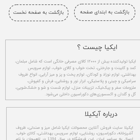
بازگشت به ابتدای صفحه
بازگشت به صفحه نخست
ایکیا چیست ؟
ا​یکیا تولیدکننده بیش از ۱۲۰۰۰ کالای مصرفی خانگی است که شامل مبلمان،
کمد و کابینت و جارختی، تخت خواب و کالای خواب، لوازم سرویس
بهداشتی، لوازم نوزاد و کودکان، لوازم پخت و پز و میز آرایی، انواع ظروف
سرامیکی و چینی و پلاستیکی، ابزار نور و روشنایی، فرش و کفپوش،
ملزومات سفر و پیک‌نیک، تزیینات منزل، لوازم شست و شو و خشک‌شویی،
گل و گلدان و اکسسوری‌های دکوراسیون داخلی می‌شود.
​درباره آیکیلا
ایکیلا سایت فروش آنلاین محصولات ایکیا شامل میز و صندلی، ظروف
آشپزخانه، دکوراسیون، روشنایی، لوازم سرویس بهداشتی،
کالای خواب.
ارسال به سراسر ایران .این فروشگاه در سال 1394 در لاهیجان با نام