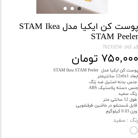
پوست کن ایکیا مدل STAM Ikea
STAM Peele
د کالا: 70233256
۷۵۰,۰۰ تومان
وست کن ایکیا مدل STAM Ikea STAM Peeler
بعاد 12x6x1 سانتیمتر
نس بدنه استیل ضد زنگ
نس دسته پلاستیک ABS
نگ سفید
ول 12 سانتی متر
ابل شستشو در ماشین ظرفشویی
زن 0.03 کیلوگرم
نگ
: سفید