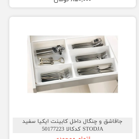
جاقاشق و چنگال داخل کابینت ایکیا سفید
STODJA کدکالا 50177223