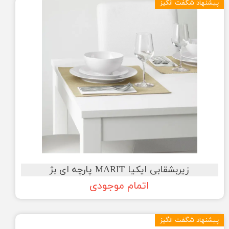
پیشنهاد شگفت انگیز
زیربشقابی ایکیا MARIT پارچه ای بژ
اتمام موجودی
پیشنهاد شگفت انگیز