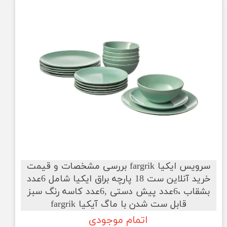
سرویس ایکیا fargrik بررسی مشخصات و قیمت
خرید آنلاین ست 18 پارچه براق ایکیا شامل 6عدد
بشقاب ،6عدد پیش دستی ,6عدد کاسه رنگ سبز
قابل ست شدن با ماگ آیکیا fargrik
اتمام موجودی