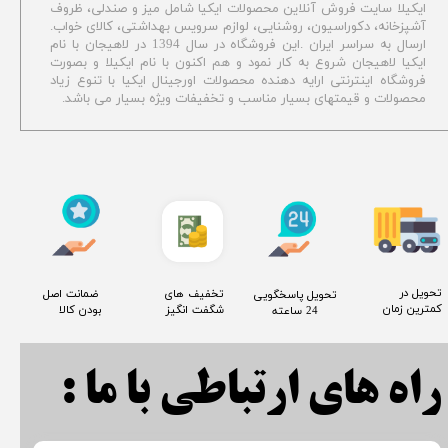
ایکیلا سایت فروش آنلاین محصولات ایکیا شامل میز و صندلی، ظروف
آشپزخانه، دکوراسیون، روشنایی، لوازم سرویس بهداشتی،
کالای خواب.
ارسال به سراسر ایران .این فروشگاه در سال 1394 در لاهیجان با نام
ایکیا لاهیجان شروع به کار نمود و هم اکنون با نام ایکیلا و بصورت
فروشگاه اینترنتی ارایه دهنده محصولات اورجینال ایکیا با تنوع زیاد
محصولات و قیمتهای بسیار مناسب و تخفیفات ویژه بسیار می باشد.
​تحویل در
​تخفیف های
​ ضمانت اصل
​تحویل پاسخگویی
کمترین زمان
شگفت انگیز
بودن کالا
24 ساعته
راه های ارتباطی با ما :