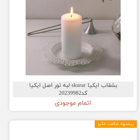
بشقاب ایکیا skurar لبه تور اصل ایکیا
کد20239982
اتمام موجودی
پیشنهاد شگفت انگیز