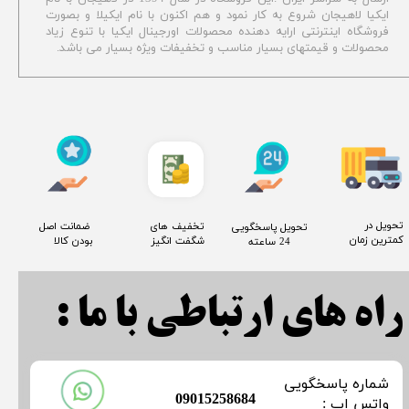
ایکیا لاهیجان شروع به کار نمود و هم اکنون با نام ایکیلا و بصورت
فروشگاه اینترنتی ارایه دهنده محصولات اورجینال ایکیا با تنوع زیاد
محصولات و قیمتهای بسیار مناسب و تخفیفات ویژه بسیار می باشد.
​تحویل در
​تخفیف های
​ ضمانت اصل
​تحویل پاسخگویی
کمترین زمان
شگفت انگیز
بودن کالا
24 ساعته
راه های ارتباطی با ما :
​شماره پاسخگویی
​09015258684
​​​​​واتس اپ :