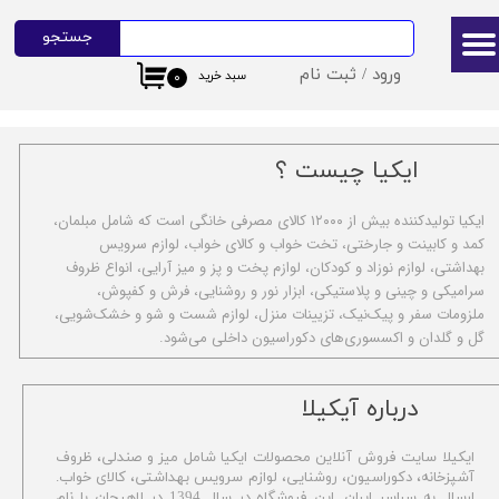
جستجو
حساب کاربری من
ورود
/
ثبت نام
سبد خرید
۰
تغییر گذر واژه
سفارشات
ایکیا چیست ؟
خروج از حساب کاربری
ا​یکیا تولیدکننده بیش از ۱۲۰۰۰ کالای مصرفی خانگی است که شامل مبلمان،
کمد و کابینت و جارختی، تخت خواب و کالای خواب، لوازم سرویس
بهداشتی، لوازم نوزاد و کودکان، لوازم پخت و پز و میز آرایی، انواع ظروف
سرامیکی و چینی و پلاستیکی، ابزار نور و روشنایی، فرش و کفپوش،
ملزومات سفر و پیک‌نیک، تزیینات منزل، لوازم شست و شو و خشک‌شویی،
گل و گلدان و اکسسوری‌های دکوراسیون داخلی می‌شود.
​درباره آیکیلا
ایکیلا سایت فروش آنلاین محصولات ایکیا شامل میز و صندلی، ظروف
آشپزخانه، دکوراسیون، روشنایی، لوازم سرویس بهداشتی،
کالای خواب.
ارسال به سراسر ایران .این فروشگاه در سال 1394 در لاهیجان با نام