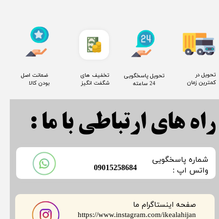
​تحویل در
​تخفیف های
​ ضمانت اصل
​تحویل پاسخگویی
کمترین زمان
شگفت انگیز
بودن کالا
24 ساعته
راه های ارتباطی با ما :
​شماره پاسخگویی
​09015258684
​​​​​واتس اپ :
صفحه اینستاگرام ما
​​​​​​​https://www.instagram.com/ikealahijan